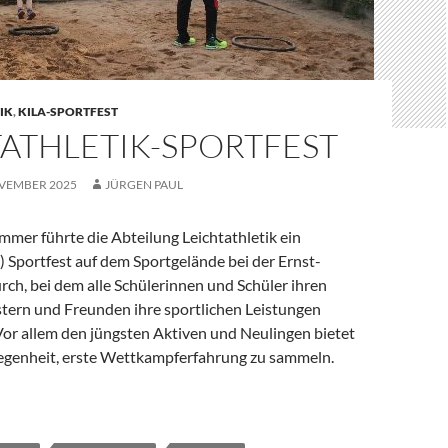
IK
,
KILA-SPORTFEST
TATHLETIK-SPORTFEST
OVEMBER 2025
JÜRGEN PAUL
ommer führte die Abteilung Leichtathletik ein
) Sportfest auf dem Sportgelände bei der Ernst-
ch, bei dem alle Schülerinnen und Schüler ihren
stern und Freunden ihre sportlichen Leistungen
Vor allem den jüngsten Aktiven und Neulingen bietet
legenheit, erste Wettkampferfahrung zu sammeln.
portfest