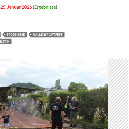
25. Januar 2026
(
Ergebnisse
)
ERGEBNISSE
HALLENSPORTFEST
HLETIK