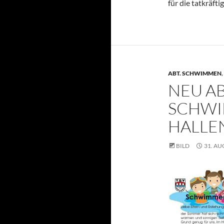
für die tatkräft
ABT. SCHWIMMEN
,
NEU AB
SCHWI
HALLE
BILD
31. AU