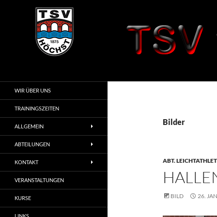
Zum
Inhalt
springen
Suchen
TSV 1875 Höchst
i. Odw.
WIR ÜBER UNS
TRAININGSZEITEN
Bilder
ALLGEMEIN
ABTEILUNGEN
ABT. LEICHTATHLET
KONTAKT
HALLE
VERANSTALTUNGEN
BILD
26. JA
KURSE
LINKS