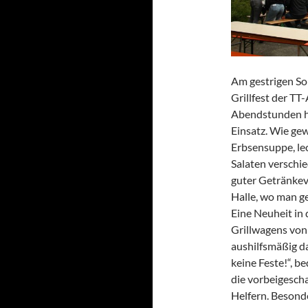
Am gestrigen So
Grillfest der TT
Abendstunden hi
Einsatz. Wie ge
Erbsensuppe, le
Salaten verschi
guter Getränkev
Halle, wo man g
Eine Neuheit in 
Grillwagens von
aushilfsmäßig d
keine Feste!“, b
die vorbeigescha
Helfern. Besond