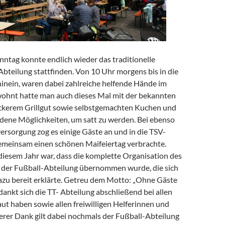
nntag konnte endlich wieder das traditionelle
-Abteilung stattfinden. Von 10 Uhr morgens bis in die
nein, waren dabei zahlreiche helfende Hände im
wohnt hatte man auch dieses Mal mit der bekannten
ckerem Grillgut sowie selbstgemachten Kuchen und
edene Möglichkeiten, um satt zu werden. Bei ebenso
ersorgung zog es einige Gäste an und in die TSV-
emeinsam einen schönen Maifeiertag verbrachte.
diesem Jahr war, dass die komplette Organisation des
 der Fußball-Abteilung übernommen wurde, die sich
azu bereit erklärte. Getreu dem Motto: „Ohne Gäste
edankt sich die TT- Abteilung abschließend bei allen
ut haben sowie allen freiwilligen Helferinnen und
erer Dank gilt dabei nochmals der Fußball-Abteilung