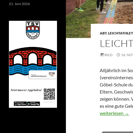
21. Juni 2026
ABT. LEICHTATHLET
LEICH
BILD
16. N
Alljährlich im S
(vereinsinternes
Göbel-Schule dur
Eltern, Geschwi
zeigen können. 
es eine gute Ge
Leichtathletik-S
weiterlesen
→