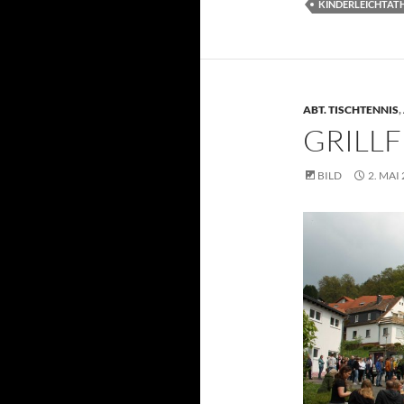
KINDERLEICHTAT
ABT. TISCHTENNIS
,
GRILLF
BILD
2. MAI