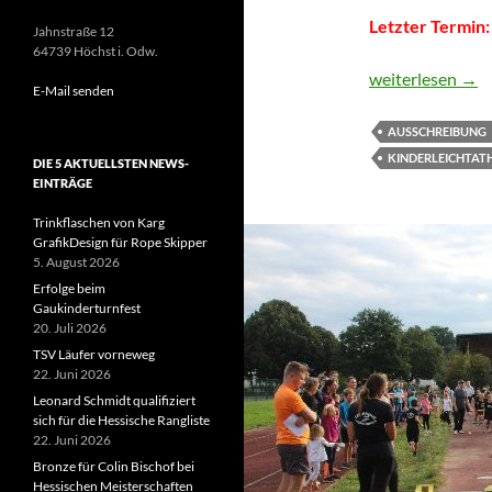
Letzter Termin:
Jahnstraße 12
64739 Höchst i. Odw.
Hallensportfest
weiterlesen
→
E-Mail senden
AUSSCHREIBUNG
KINDERLEICHTAT
DIE 5 AKTUELLSTEN NEWS-
EINTRÄGE
Trinkflaschen von Karg
GrafikDesign für Rope Skipper
5. August 2026
Erfolge beim
Gaukinderturnfest
20. Juli 2026
TSV Läufer vorneweg
22. Juni 2026
Leonard Schmidt qualifiziert
sich für die Hessische Rangliste
22. Juni 2026
Bronze für Colin Bischof bei
Hessischen Meisterschaften