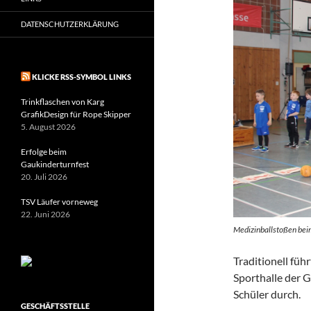
DATENSCHUTZERKLÄRUNG
KLICKE RSS-SYMBOL LINKS
Trinkflaschen von Karg
GrafikDesign für Rope Skipper
5. August 2026
Erfolge beim
Gaukinderturnfest
20. Juli 2026
TSV Läufer vorneweg
22. Juni 2026
Medizinballstoßen bei
Traditionell füh
Sporthalle der 
Schüler durch.
GESCHÄFTSSTELLE