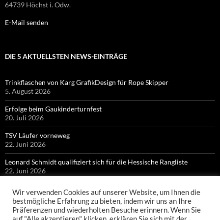
64739 Höchst i. Odw.
E-Mail senden
DIE 5 AKTUELLSTEN NEWS-EINTRÄGE
Trinkflaschen von Karg GrafikDesign für Rope Skipper
5. August 2026
Erfolge beim Gaukinderturnfest
20. Juli 2026
TSV Läufer vorneweg
22. Juni 2026
Leonard Schmidt qualifiziert sich für die Hessische Rangliste
22. Juni 2026
Bronze für Colin Bischof bei Hessischen Meisterschaften
Wir verwenden Cookies auf unserer Website, um Ihnen die
21. Juni 2026
bestmögliche Erfahrung zu bieten, indem wir uns an Ihre
Präferenzen und wiederholten Besuche erinnern. Wenn Sie
auf "Alle akzeptieren" klicken, erklären Sie sich mit der