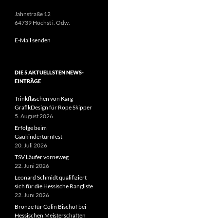
Jahnstraße 12
64739 Höchst i. Odw.
E-Mail senden
DIE 5 AKTUELLSTEN NEWS-
EINTRÄGE
Trinkflaschen von Karg
GrafikDesign für Rope Skipper
5. August 2026
Erfolge beim
Gaukinderturnfest
20. Juli 2026
TSV Läufer vorneweg
22. Juni 2026
Leonard Schmidt qualifiziert
sich für die Hessische Rangliste
22. Juni 2026
Bronze für Colin Bischof bei
Hessischen Meisterschaften