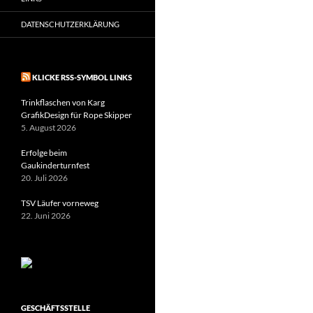
DATENSCHUTZERKLÄRUNG
KLICKE RSS-SYMBOL LINKS
Trinkflaschen von Karg
GrafikDesign für Rope Skipper
5. August 2026
Erfolge beim
Gaukinderturnfest
20. Juli 2026
TSV Läufer vorneweg
22. Juni 2026
GESCHÄFTSSTELLE