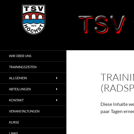
Zum
Inhalt
springen
Suchen
TSV 1875 Höchst
i. Odw.
WIR ÜBER UNS
TRAININGSZEITEN
TRAIN
ALLGEMEIN
(RADS
ABTEILUNGEN
KONTAKT
Diese Inhalte we
paar Tagen erne
VERANSTALTUNGEN
KURSE
LINKS