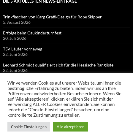
DIE 5 AKTUELLSTEN NEWS-EINTRÄGE
Trinkflaschen von Karg GrafikDesign für Rope Skipper
5. August 2026
Erfolge beim Gaukinderturnfest
20. Juli 2026
TSV Läufer vorneweg
22. Juni 2026
Leonard Schmidt qualifiziert sich für die Hessische Rangliste
22. Juni 2026
Bronze für Colin Bischof bei Hessischen Meisterschaften
Wir verwenden Cookies auf unserer Website, um Ihnen die
21. Juni 2026
bestmögliche Erfahrung zu bieten, indem wir uns an Ihre
Präferenzen und wiederholten Besuche erinnern. Wenn Sie
auf "Alle akzeptieren" klicken, erklären Sie sich mit der
Verwendung ALLER Cookies einverstanden. Sie können
jedoch die "Cookie-Einstellungen" besuchen, um eine
kontrollierte Zustimmung zu erteilen.
Cookie Einstellungen
Alle akzeptieren