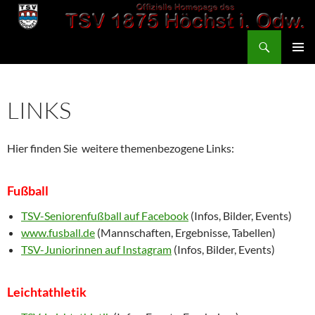
Zum
Inhalt
Suchen
springen
TSV 1875 Höchst
PRIMÄR
MENÜ
LINKS
Hier finden Sie weitere themenbezogene Links:
Fußball
TSV-Seniorenfußball auf Facebook
(Infos, Bilder, Events)
www.fusball.de
(Mannschaften, Ergebnisse, Tabellen)
TSV-Juniorinnen auf Instagram
(Infos, Bilder, Events)
Leichtathletik