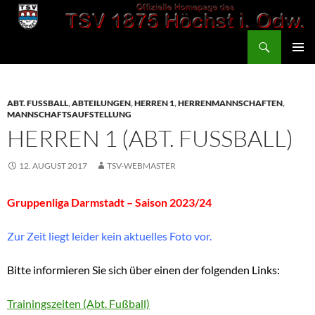
Zum
Inhalt
Suchen
springen
TSV 1875 Höchst
PRIMÄR
MENÜ
ABT. FUSSBALL
,
ABTEILUNGEN
,
HERREN 1
,
HERRENMANNSCHAFTEN
,
MANNSCHAFTSAUFSTELLUNG
HERREN 1 (ABT. FUSSBALL)
12. AUGUST 2017
TSV-WEBMASTER
Gruppenliga Darmstadt – Saison 2023/24
Zur Zeit liegt leider kein aktuelles Foto vor.
Bitte informieren Sie sich über einen der folgenden Links:
Trainingszeiten (Abt. Fußball)