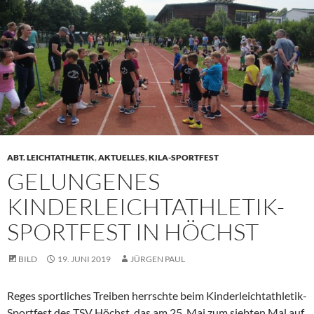
ABT. LEICHTATHLETIK
,
AKTUELLES
,
KILA-SPORTFEST
GELUNGENES
KINDERLEICHTATHLETIK-
SPORTFEST IN HÖCHST
BILD
19. JUNI 2019
JÜRGEN PAUL
Reges sportliches Treiben herrschte beim Kinderleichtathletik-
Sportfest des TSV Höchst, das am 25. Mai zum siebten Mal auf