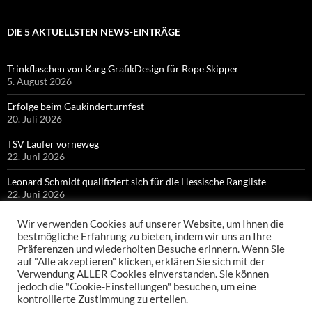
DIE 5 AKTUELLSTEN NEWS-EINTRÄGE
Trinkflaschen von Karg GrafikDesign für Rope Skipper
5. August 2026
Erfolge beim Gaukinderturnfest
20. Juli 2026
TSV Läufer vorneweg
22. Juni 2026
Leonard Schmidt qualifiziert sich für die Hessische Rangliste
22. Juni 2026
Bronze für Colin Bischof bei Hessischen Meisterschaften
Wir verwenden Cookies auf unserer Website, um Ihnen die
21. Juni 2026
bestmögliche Erfahrung zu bieten, indem wir uns an Ihre
Präferenzen und wiederholten Besuche erinnern. Wenn Sie
auf "Alle akzeptieren" klicken, erklären Sie sich mit der
Verwendung ALLER Cookies einverstanden. Sie können
jedoch die "Cookie-Einstellungen" besuchen, um eine
kontrollierte Zustimmung zu erteilen.