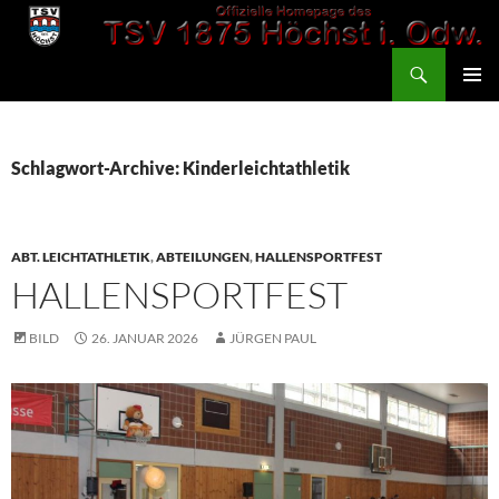
Zum
Inhalt
Suchen
springen
TSV 1875 Höchst
PRIMÄR
MENÜ
Schlagwort-Archive: Kinderleichtathletik
ABT. LEICHTATHLETIK
,
ABTEILUNGEN
,
HALLENSPORTFEST
HALLENSPORTFEST
BILD
26. JANUAR 2026
JÜRGEN PAUL