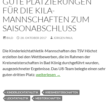
GUTE PLATZIERUNGEN
FÜR DIE KILA-
MANNSCHAFTEN ZUM
SAISONABSCHLUSS
BILD
28. OKTOBER 2017
JÜRGEN PAUL
Die Kinderleichtathletik-Mannschaften des TSV Höchst
erzielten bei den Wettbewerben, die im Rahmen der
Kreismeisterschaften in Bad König durchgeführt wurden,
ausgezeichneter Ergebnisse. Das U8-Team belegte einen sehr
Gute Platzierungen für die KiLa-Mannschaf
guten dritten Platz.
weiterlesen
→
KINDERLEICHTATHLETIK
KREISMEISTERSCHAFTEN
LEICHTATHLETIK
MEISTERSCHAFTEN