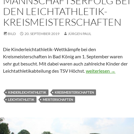
MANNSCHAFTSERFOLG BEI
DEN LEICHTATHLETIK-
KREISMEISTERSCHAFTEN
BILD
20. SEPTEMBER 2019
JÜRGEN PAUL
Die Kinderleichtathletik-Wettkämpfe bei den
Kreismeisterschaften in Bad König am 1. September waren
sehr gut besucht. Mit dabei waren auch zahlreiche Kinder der
Mannschaftserfolg bei 
Leichtathletikabteilung des TSV Höchst.
weiterlesen
→
KINDERLEICHTATHLETIK
KREISMEISTERSCHAFTEN
LEICHTATHLETIK
MEISTERSCHAFTEN