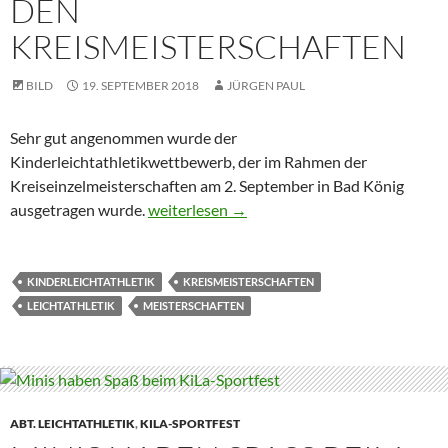
DEN
KREISMEISTERSCHAFTEN
BILD
19. SEPTEMBER 2018
JÜRGEN PAUL
Sehr gut angenommen wurde der
Kinderleichtathletikwettbewerb, der im Rahmen der
Kreiseinzelmeisterschaften am 2. September in Bad König
U8-Kinderleichtathletik-Team wird Erster b
ausgetragen wurde.
weiterlesen
→
KINDERLEICHTATHLETIK
KREISMEISTERSCHAFTEN
LEICHTATHLETIK
MEISTERSCHAFTEN
ABT. LEICHTATHLETIK
,
KILA-SPORTFEST