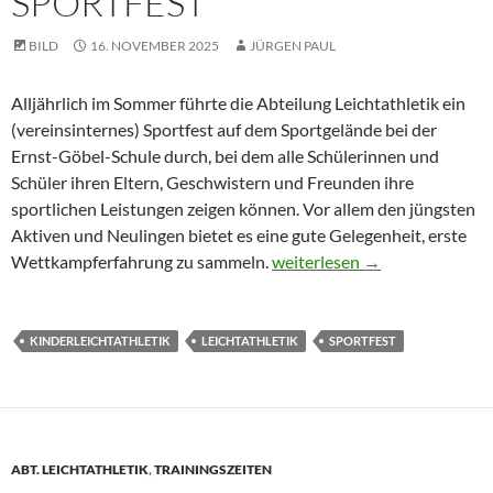
SPORTFEST
BILD
16. NOVEMBER 2025
JÜRGEN PAUL
Alljährlich im Sommer führte die Abteilung Leichtathletik ein
(vereinsinternes) Sportfest auf dem Sportgelände bei der
Ernst-Göbel-Schule durch, bei dem alle Schülerinnen und
Schüler ihren Eltern, Geschwistern und Freunden ihre
sportlichen Leistungen zeigen können. Vor allem den jüngsten
Aktiven und Neulingen bietet es eine gute Gelegenheit, erste
Leichtathletik-Sportfest
Wettkampferfahrung zu sammeln.
weiterlesen
→
KINDERLEICHTATHLETIK
LEICHTATHLETIK
SPORTFEST
ABT. LEICHTATHLETIK
,
TRAININGSZEITEN