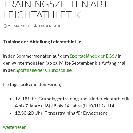
TRAININGSZEITEN ABT.
LEICHTATHLETIK
27. MAI 2021
JÜRGEN PAUL
Training der Abteilung Leichtathletik:
in den Sommermonaten auf dem
Sportgelände der EGS
/ in
den Wintermonaten (ab ca. Mitte September bis Anfang Mai)
in der
Sporthalle der Grundschule
freitags (außer in den Ferien)
17-18 Uhr: Grundlagentraining und Kinderleichtathletik
4 bis 7 Jahre (U8) / 8 bis 14 Jahre (U10/U12/U14)
18.30-20 Uhr: Fitnesstraining für Erwachsene
Trainingszeiten Abt. Leichtathletik
weiterlesen
→