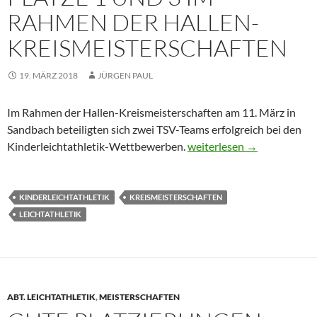
RAHMEN DER HALLEN-
KREISMEISTERSCHAFTEN
19. MÄRZ 2018
JÜRGEN PAUL
Im Rahmen der Hallen-Kreismeisterschaften am 11. März in
Sandbach beteiligten sich zwei TSV-Teams erfolgreich bei den
KiLa-Teams belegen die Pl
Kinderleichtathletik-Wettbewerben.
weiterlesen
→
KINDERLEICHTATHLETIK
KREISMEISTERSCHAFTEN
LEICHTATHLETIK
ABT. LEICHTATHLETIK
,
MEISTERSCHAFTEN