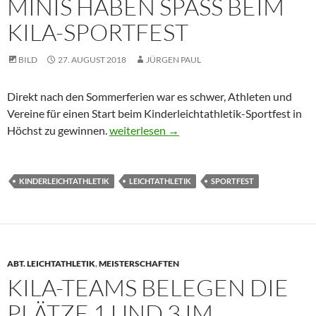
MINIS HABEN SPASS BEIM K
ILA-SPORTFEST
BILD
27. AUGUST 2018
JÜRGEN PAUL
Direkt nach den Sommerferien war es schwer, Athleten und
Vereine für einen Start beim Kinderleichtathletik-Sportfest in
Minis haben Spaß beim KiLa-Sportfest
Höchst zu gewinnen.
weiterlesen
→
KINDERLEICHTATHLETIK
LEICHTATHLETIK
SPORTFEST
ABT. LEICHTATHLETIK
,
MEISTERSCHAFTEN
KILA-TEAMS BELEGEN DIE
PLÄTZE 1 UND 3 IM