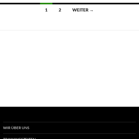
Beitragsnavigation
1
2
WEITER →
WIR ÜBER UNS