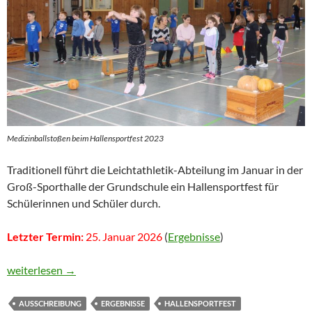
Medizinballstoßen beim Hallensportfest 2023
Traditionell führt die Leichtathletik-Abteilung im Januar in der
Groß-Sporthalle der Grundschule ein Hallensportfest für
Schülerinnen und Schüler durch.
Letzter Termin:
25. Januar 2026
(
Ergebnisse
)
Hallensportfest
weiterlesen
→
AUSSCHREIBUNG
ERGEBNISSE
HALLENSPORTFEST