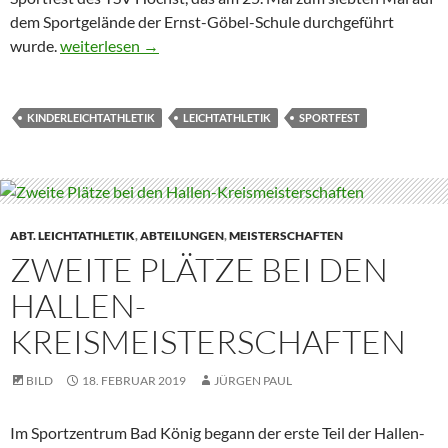
dem Sportgelände der Ernst-Göbel-Schule durchgeführt
Gelungenes Kinderleichtathletik-Sportfest in Höchst
wurde.
weiterlesen
→
KINDERLEICHTATHLETIK
LEICHTATHLETIK
SPORTFEST
ABT. LEICHTATHLETIK
,
ABTEILUNGEN
,
MEISTERSCHAFTEN
ZWEITE PLÄTZE BEI DEN
HALLEN-
KREISMEISTERSCHAFTEN
BILD
18. FEBRUAR 2019
JÜRGEN PAUL
Im Sportzentrum Bad König begann der erste Teil der Hallen-