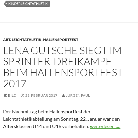
KINDERLEICHTATHLETIK
ABT. LEICHTATHLETIK
,
HALLENSPORTFEST
LENA GUTSCHE SIEGT IM
SPRINTER-DREIKAMPF
BEIM HALLENSPORTFEST
2017
BILD
23. FEBRUAR 2017
JÜRGEN PAUL
Der Nachmittag beim Hallensportfest der
Leichtathletikabteilung am Sonntag, 22. Januar war den
Lena Gutsche siegt im
Altersklassen U14 und U16 vorbehalten.
weiterlesen
→