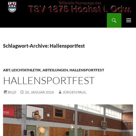
Zum
Inhalt
Suchen
springen
TSV 1875 Höchst
PRIMÄR
MENÜ
Schlagwort-Archive: Hallensportfest
ABT. LEICHTATHLETIK
,
ABTEILUNGEN
,
HALLENSPORTFEST
HALLENSPORTFEST
BILD
26. JANUAR 2026
JÜRGEN PAUL