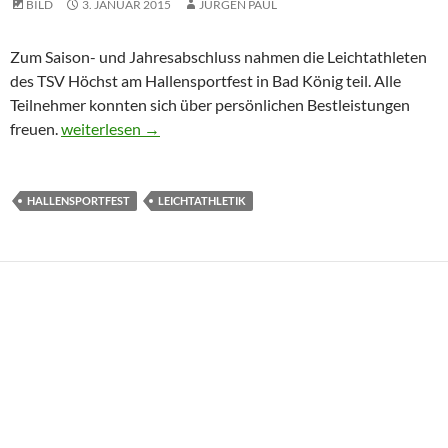
BILD
3. JANUAR 2015
JÜRGEN PAUL
Zum Saison- und Jahresabschluss nahmen die Leichtathleten
des TSV Höchst am Hallensportfest in Bad König teil. Alle
Teilnehmer konnten sich über persönlichen Bestleistungen
Noch einmal gute Ergebnisse beim Hallensportfest in Ba
freuen.
weiterlesen
→
HALLENSPORTFEST
LEICHTATHLETIK