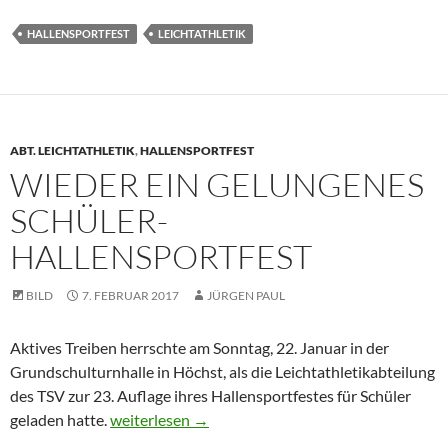
HALLENSPORTFEST
LEICHTATHLETIK
ABT. LEICHTATHLETIK
,
HALLENSPORTFEST
WIEDER EIN GELUNGENES
SCHÜLER-
HALLENSPORTFEST
BILD
7. FEBRUAR 2017
JÜRGEN PAUL
Aktives Treiben herrschte am Sonntag, 22. Januar in der
Grundschulturnhalle in Höchst, als die Leichtathletikabteilung
des TSV zur 23. Auflage ihres Hallensportfestes für Schüler
Wieder ein gelungenes Schüler-Hallensportfest
geladen hatte.
weiterlesen
→