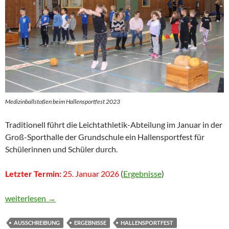
Medizinballstoßen beim Hallensportfest 2023
Traditionell führt die Leichtathletik-Abteilung im Januar in der
Groß-Sporthalle der Grundschule ein Hallensportfest für
Schülerinnen und Schüler durch.
Letzter Termin:
25. Januar 2026
(
Ergebnisse
)
Hallensportfest
weiterlesen
→
AUSSCHREIBUNG
ERGEBNISSE
HALLENSPORTFEST