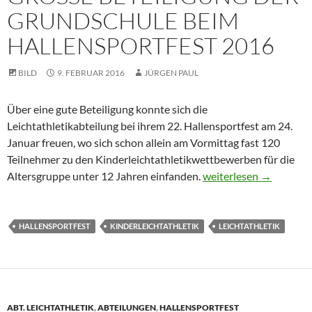
RUNDSCHULE BEIM H
ALLENSPORTFEST 2016
BILD
9. FEBRUAR 2016
JÜRGEN PAUL
Über eine gute Beteiligung konnte sich die
Leichtathletikabteilung bei ihrem 22. Hallensportfest am 24.
Januar freuen, wo sich schon allein am Vormittag fast 120
Teilnehmer zu den Kinderleichtathletikwettbewerben für die
Große Beteiligung der
Altersgruppe unter 12 Jahren einfanden.
weiterlesen
→
HALLENSPORTFEST
KINDERLEICHTATHLETIK
LEICHTATHLETIK
ABT. LEICHTATHLETIK
,
ABTEILUNGEN
,
HALLENSPORTFEST