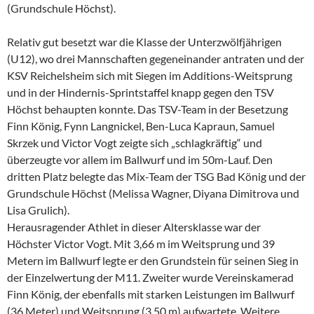
(Grundschule Höchst).
Relativ gut besetzt war die Klasse der Unterzwölfjährigen
(U12), wo drei Mannschaften gegeneinander antraten und der
KSV Reichelsheim sich mit Siegen im Additions-Weitsprung
und in der Hindernis-Sprintstaffel knapp gegen den TSV
Höchst behaupten konnte. Das TSV-Team in der Besetzung
Finn König, Fynn Langnickel, Ben-Luca Kapraun, Samuel
Skrzek und Victor Vogt zeigte sich „schlagkräftig“ und
überzeugte vor allem im Ballwurf und im 50m-Lauf. Den
dritten Platz belegte das Mix-Team der TSG Bad König und der
Grundschule Höchst (Melissa Wagner, Diyana Dimitrova und
Lisa Grulich).
Herausragender Athlet in dieser Altersklasse war der
Höchster Victor Vogt. Mit 3,66 m im Weitsprung und 39
Metern im Ballwurf legte er den Grundstein für seinen Sieg in
der Einzelwertung der M11. Zweiter wurde Vereinskamerad
Finn König, der ebenfalls mit starken Leistungen im Ballwurf
(36 Meter) und Weitsprung (3,50 m) aufwartete. Weitere