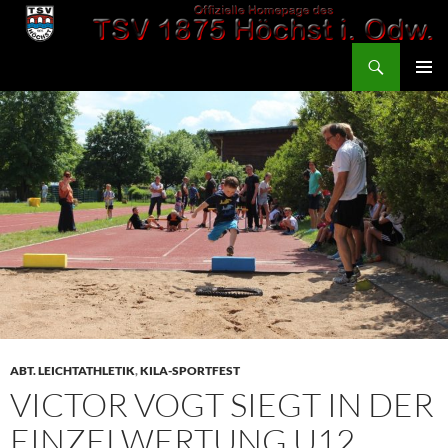
Zum
Inhalt
Suchen
springen
TSV 1875 Höchst
PRIMÄR
MENÜ
ABT. LEICHTATHLETIK
,
KILA-SPORTFEST
VICTOR VOGT SIEGT IN DER
EINZELWERTUNG U12