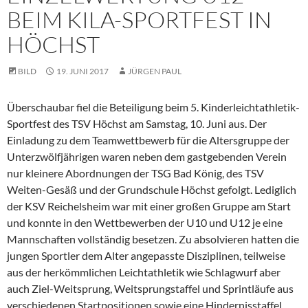
BEIM KILA-SPORTFEST IN
HÖCHST
BILD
19. JUNI 2017
JÜRGEN PAUL
Überschaubar fiel die Beteiligung beim 5. Kinderleichtathletik-
Sportfest des TSV Höchst am Samstag, 10. Juni aus.
Der
Einladung zu dem Teamwettbewerb für die Altersgruppe der
Unterzwölfjährigen waren neben dem gastgebenden Verein
nur kleinere Abordnungen der TSG Bad König, des TSV
Weiten-Gesäß und der Grundschule Höchst gefolgt. Lediglich
der KSV Reichelsheim war mit einer großen Gruppe am Start
und konnte in den Wettbewerben der U10 und U12 je eine
Mannschaften vollständig besetzen. Zu absolvieren hatten die
jungen Sportler dem Alter angepasste Disziplinen, teilweise
aus der herkömmlichen Leichtathletik wie Schlagwurf aber
auch Ziel-Weitsprung, Weitsprungstaffel und Sprintläufe aus
verschiedenen Startpositionen sowie eine Hindernisstaffel.