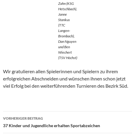
Zahn (KSG
Hetschbach),
Janne
Stankus
(TTC
Langen-
Brombach),
Dan Nguyen
und Ben
Wiechert
(TSV Höchst)
Wir gratulieren allen Spielerinnen und Spielern zu ihrem
erfolgreichen Abschneiden und wünschen ihnen schon jetzt
viel Erfolg bei den weiterführenden Turnieren des Bezirk Süd.
Beitragsnavigation
VORHERIGER BEITRAG
37 Kinder und Jugendliche erhalten Sportabzeichen