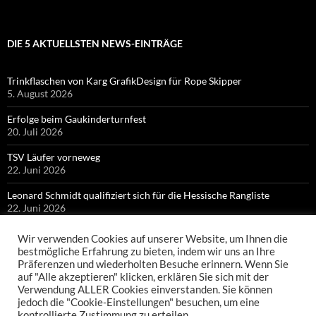
DIE 5 AKTUELLSTEN NEWS-EINTRÄGE
Trinkflaschen von Karg GrafikDesign für Rope Skipper
5. August 2026
Erfolge beim Gaukinderturnfest
20. Juli 2026
TSV Läufer vorneweg
22. Juni 2026
Leonard Schmidt qualifiziert sich für die Hessische Rangliste
22. Juni 2026
Bronze für Colin Bischof bei Hessischen Meisterschaften
Wir verwenden Cookies auf unserer Website, um Ihnen die
21. Juni 2026
bestmögliche Erfahrung zu bieten, indem wir uns an Ihre
Präferenzen und wiederholten Besuche erinnern. Wenn Sie
auf "Alle akzeptieren" klicken, erklären Sie sich mit der
Verwendung ALLER Cookies einverstanden. Sie können
jedoch die "Cookie-Einstellungen" besuchen, um eine
kontrollierte Zustimmung zu erteilen.