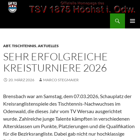
Zum
Inhalt
Suchen
springen
TSV 1875 Höchst
PRIMÄR
MENÜ
ABT. TISCHTENNIS
,
AKTUELLES
SEHR ERFOLGREICHE
KREISTURNIERE 2026
20. MÄRZ 2026
MARCO STEGMAIER
Brensbach war am Samstag, dem 07.03.2026, Schauplatz der
Kreisranglistenspiele des Tischtennis-Nachwuchses im
Odenwald, die dieses Jahr vom TV Wersau ausgerichtet
wurde. Zahlreiche junge Talente kämpften in verschiedenen
Altersklassen um Punkte, Platzierungen und die Qualifikation
für die Bezirksrangliste. Dabei gab nicht nur hochklassige