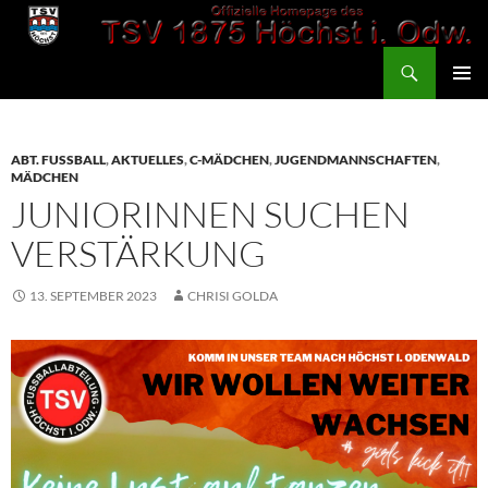
Zum
Inhalt
Suchen
springen
TSV 1875 Höchst
PRIMÄR
MENÜ
ABT. FUSSBALL
,
AKTUELLES
,
C-MÄDCHEN
,
JUGENDMANNSCHAFTEN
,
MÄDCHEN
JUNIORINNEN SUCHEN
VERSTÄRKUNG
13. SEPTEMBER 2023
CHRISI GOLDA