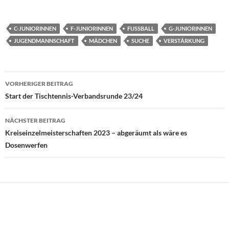
C-JUNIORINNEN
F-JUNIORINNEN
FUSSBALL
G-JUNIORINNEN
JUGENDMANNSCHAFT
MÄDCHEN
SUCHE
VERSTÄRKUNG
Beitragsnavigation
VORHERIGER BEITRAG
Start der Tischtennis-Verbandsrunde 23/24
NÄCHSTER BEITRAG
Kreiseinzelmeisterschaften 2023 – abgeräumt als wäre es
Dosenwerfen