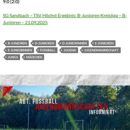
9:0 (2:0)
SG Sandbach – TSV Höchst Ergebnis: B-Junioren Kreisliga – B-
Junioren – 21.09.2025
B-JUNIOREN
D-JUNIOREN
D-JUNIORINNEN
E-JUNIOREN
E-JUNIORINNEN
FUSSBALL
JUGEND
JUGENDMANNSCHAFT
JUNGS
MÄDCHEN