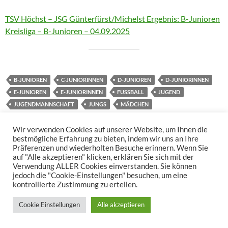
TSV Höchst – JSG Günterfürst/Michelst Ergebnis: B-Junioren
Kreisliga – B-Junioren – 04.09.2025
B-JUNIOREN
C-JUNIORINNEN
D-JUNIOREN
D-JUNIORINNEN
E-JUNIOREN
E-JUNIORINNEN
FUSSBALL
JUGEND
JUGENDMANNSCHAFT
JUNGS
MÄDCHEN
Wir verwenden Cookies auf unserer Website, um Ihnen die
bestmögliche Erfahrung zu bieten, indem wir uns an Ihre
Präferenzen und wiederholten Besuche erinnern. Wenn Sie
auf "Alle akzeptieren" klicken, erklären Sie sich mit der
Verwendung ALLER Cookies einverstanden. Sie können
jedoch die "Cookie-Einstellungen" besuchen, um eine
kontrollierte Zustimmung zu erteilen.
Cookie Einstellungen
Alle akzeptieren