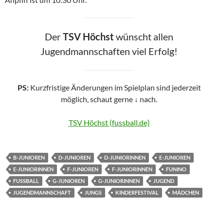
Der
TSV Höchst
wünscht allen
Jugendmannschaften viel Erfolg!
PS:
Kurzfristige Änderungen im Spielplan sind jederzeit
möglich, schaut gerne
↓
nach.
TSV Höchst (fussball.de)
B-JUNIOREN
D-JUNIOREN
D-JUNIORINNEN
E-JUNIOREN
E-JUNIORINNEN
F-JUNIOREN
F-JUNIORINNEN
FUNINO
FUSSBALL
G-JUNIOREN
G-JUNIORINNEN
JUGEND
JUGENDMANNSCHAFT
JUNGS
KINDERFESTIVAL
MÄDCHEN