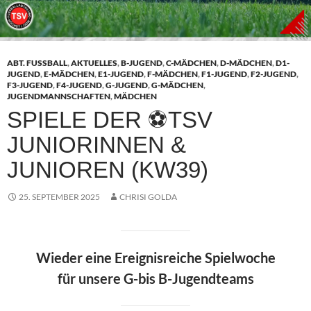
ABT. FUSSBALL
,
AKTUELLES
,
B-JUGEND
,
C-MÄDCHEN
,
D-MÄDCHEN
,
D1-
JUGEND
,
E-MÄDCHEN
,
E1-JUGEND
,
F-MÄDCHEN
,
F1-JUGEND
,
F2-JUGEND
,
F3-JUGEND
,
F4-JUGEND
,
G-JUGEND
,
G-MÄDCHEN
,
JUGENDMANNSCHAFTEN
,
MÄDCHEN
SPIELE DER ⚽TSV
JUNIORINNEN &
JUNIOREN (KW39)
25. SEPTEMBER 2025
CHRISI GOLDA
Wieder eine Ereignisreiche Spielwoche
für unsere G-bis B-Jugendteams