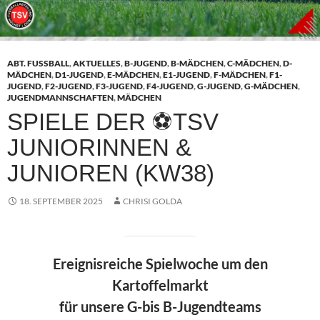
ABT. FUSSBALL
,
AKTUELLES
,
B-JUGEND
,
B-MÄDCHEN
,
C-MÄDCHEN
,
D-
MÄDCHEN
,
D1-JUGEND
,
E-MÄDCHEN
,
E1-JUGEND
,
F-MÄDCHEN
,
F1-
JUGEND
,
F2-JUGEND
,
F3-JUGEND
,
F4-JUGEND
,
G-JUGEND
,
G-MÄDCHEN
,
JUGENDMANNSCHAFTEN
,
MÄDCHEN
SPIELE DER ⚽TSV
JUNIORINNEN &
JUNIOREN (KW38)
18. SEPTEMBER 2025
CHRISI GOLDA
Ereignisreiche Spielwoche um den
Kartoffelmarkt
für unsere G-bis B-Jugendteams