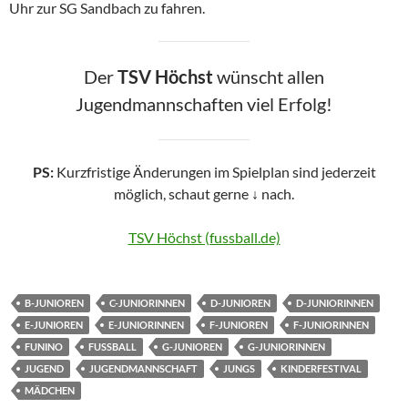
Uhr zur SG Sandbach zu fahren.
Der
TSV Höchst
wünscht allen
Jugendmannschaften viel Erfolg!
PS:
Kurzfristige Änderungen im Spielplan sind jederzeit
möglich, schaut gerne
↓
nach.
TSV Höchst (fussball.de)
B-JUNIOREN
C-JUNIORINNEN
D-JUNIOREN
D-JUNIORINNEN
E-JUNIOREN
E-JUNIORINNEN
F-JUNIOREN
F-JUNIORINNEN
FUNINO
FUSSBALL
G-JUNIOREN
G-JUNIORINNEN
JUGEND
JUGENDMANNSCHAFT
JUNGS
KINDERFESTIVAL
MÄDCHEN