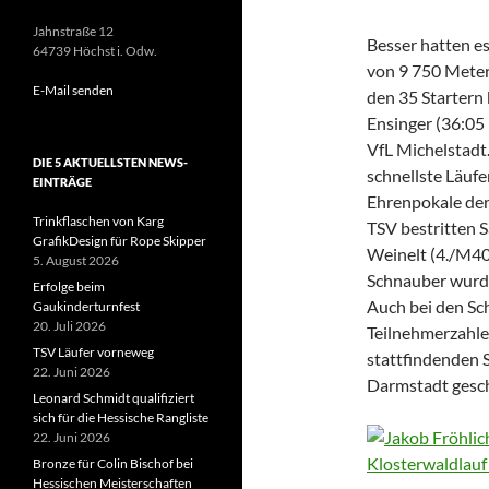
Jahnstraße 12
Besser hatten es
64739 Höchst i. Odw.
von 9 750 Meter
E-Mail senden
den 35 Startern 
Ensinger (36:05
VfL Michelstadt.
DIE 5 AKTUELLSTEN NEWS-
schnellste Läufe
EINTRÄGE
Ehrenpokale de
Trinkflaschen von Karg
TSV bestritten 
GrafikDesign für Rope Skipper
Weinelt (4./M40
5. August 2026
Schnauber wurde
Erfolge beim
Auch bei den Sc
Gaukinderturnfest
20. Juli 2026
Teilnehmerzahlen
TSV Läufer vorneweg
stattfindenden 
22. Juni 2026
Darmstadt gesch
Leonard Schmidt qualifiziert
sich für die Hessische Rangliste
22. Juni 2026
Bronze für Colin Bischof bei
Hessischen Meisterschaften