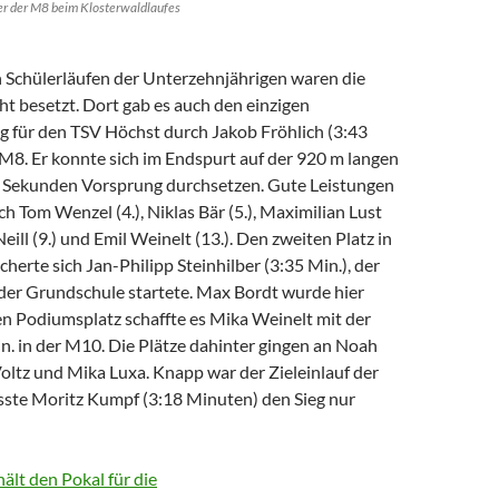
ger der M8 beim Klosterwaldlaufes
n Schülerläufen der Unterzehnjährigen waren die
cht besetzt. Dort gab es auch den einzigen
eg für den TSV Höchst durch Jakob Fröhlich (3:43
 M8. Er konnte sich im Endspurt auf der 920 m langen
i Sekunden Vorsprung durchsetzen. Gute Leistungen
uch Tom Wenzel (4.), Niklas Bär (5.), Maximilian Lust
eill (9.) und Emil Weinelt (13.). Den zweiten Platz in
cherte sich Jan-Philipp Steinhilber (3:35 Min.), der
 der Grundschule startete. Max Bordt wurde hier
en Podiumsplatz schaffte es Mika Weinelt mit der
n. in der M10. Die Plätze dahinter gingen an Noah
oltz und Mika Luxa. Knapp war der Zieleinlauf der
sste Moritz Kumpf (3:18 Minuten) den Sieg nur