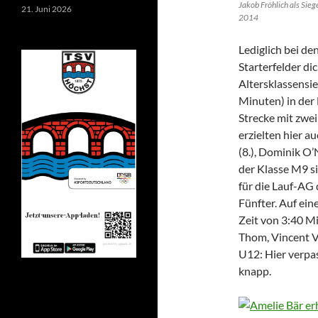
Jakob Fröhlich als Sie
21. Juni 2026
2014
Lediglich bei de
Starterfelder di
Altersklassensi
Minuten) in der
Strecke mit zwe
erzielten hier a
(8.), Dominik O’N
der Klasse M9 si
für die Lauf-AG
Fünfter. Auf ein
Zeit von 3:40 Mi
Thom, Vincent V
U12: Hier verpa
knapp.