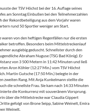
usste der TSV Höchst bei der 16. Auflage seines
fes am Sonntag Einbußen bei den Teilnehmerzahlen
 der Rekordbeteiligung aus dem Vorjahr waren
rtern rund 50 Sportler weniger am Start.
e waren von den heftigen Regenfällen nur die ersten
alker betroffen. Besonders beim Mittelstreckenlauf
nehmer ausgiebig geduscht. Schnellster durch den
ugendliche Abraham Nuguse (TSG Bad König). Er
 Distanz von 3 500 Metern in 11:42 Minuten und ließ
erten Aron Köhler (12:27 Min.) vom TSV Höchst
sich. Martin Gutsche (17:50 Min.) belegte in der
n zweiten Rang. Mit Anja Kunkelmann stellte die
uch die schnellste Frau. Sie kam nach 14:33 Minuten
minierte die Konkurrenz mit souveränem Vorsprung.
rin über die Mittelstrecke war Claudia Gippert
 Dritte gefolgt von Brone Seipp, Sabine Weinelt, Emira
een Weinelt.