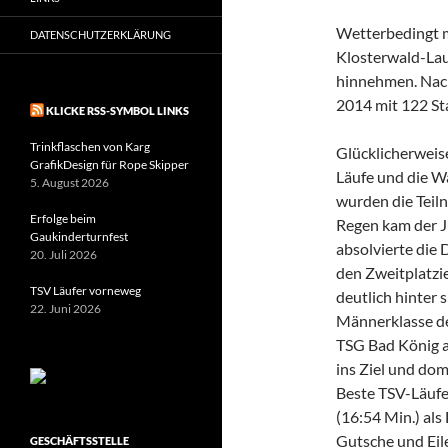
Wetterbedingt m
DATENSCHUTZERKLÄRUNG
Klosterwald-Lau
hinnehmen. Nach
2014 mit 122 Sta
KLICKE RSS-SYMBOL LINKS
Trinkflaschen von Karg
Glücklicherweis
GrafikDesign für Rope Skipper
Läufe und die W
5. August 2026
wurden die Teil
Erfolge beim
Regen kam der J
Gaukinderturnfest
absolvierte die
20. Juli 2026
den Zweitplatzi
TSV Läufer vorneweg
deutlich hinter 
22. Juni 2026
Männerklasse de
TSG Bad König a
ins Ziel und do
Beste TSV-Läufe
(16:54 Min.) als
Gutsche und Eil
GESCHÄFTSSTELLE