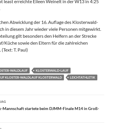
ot least erreichte Eileen Weinelt in der W13 in 4:25
.
ichen Abwicklung der 16. Auflage des Klosterwald-
ch in diesem Jahr wieder viele Personen mitgewirkt.
eilung gilt besonders den Helfern an der Strecke
f/Küche sowie den Eltern für die zahlreichen
Text: T. Paul)
OSTER-WALDLAUF
KLOSTERWALD-LAUF
UF KLOSTER-WALDLAUF KLOSTERWALD
LEICHTATHLETIK
avigation
RAG
ik-Mannschaft startete beim DJMM-Finale M14 in Groß-