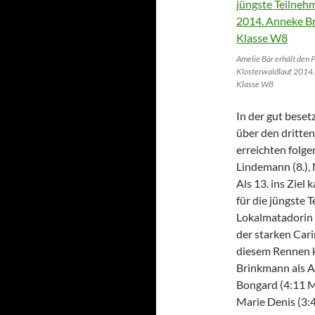
Amelie Bär erhält den P
Klosterwaldlauf 2014.
Klasse W8
In der gut bese
über den dritten
erreichten folg
Lindemann (8.), N
Als 13. ins Ziel
für die jüngste 
Lokalmatadorin 
der starken Car
diesem Rennen k
Brinkmann als Ac
Bongard (4:11 M
Marie Denis (3:4