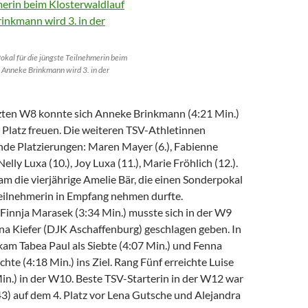
okal für die jüngste Teilnehmerin beim
 Anneke Brinkmann wird 3. in der
tzten W8 konnte sich Anneke Brinkmann (4:21 Min.)
 Platz freuen. Die weiteren TSV-Athletinnen
ende Platzierungen: Maren Mayer (6.), Fabienne
elly Luxa (10.), Joy Luxa (11.), Marie Fröhlich (12.).
 kam die vierjährige Amelie Bär, die einen Sonderpokal
Teilnehmerin in Empfang nehmen durfte.
Finnja Marasek (3:34 Min.) musste sich in der W9
ina Kiefer (DJK Aschaffenburg) geschlagen geben. In
am Tabea Paul als Siebte (4:07 Min.) und Fenna
hte (4:18 Min.) ins Ziel. Rang Fünf erreichte Luise
in.) in der W10. Beste TSV-Starterin in der W12 war
3) auf dem 4. Platz vor Lena Gutsche und Alejandra