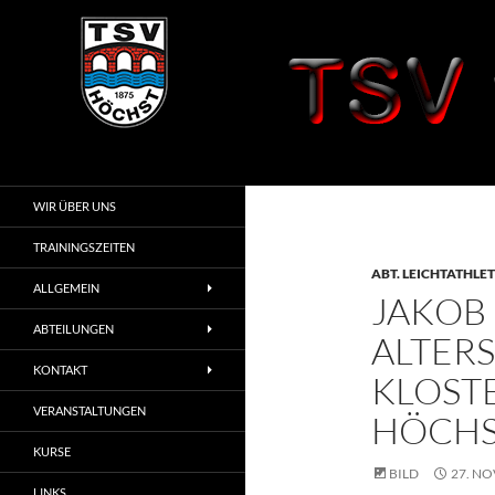
Zum
Inhalt
springen
Suchen
TSV 1875 Höchst
i. Odw.
WIR ÜBER UNS
TRAININGSZEITEN
ABT. LEICHTATHLET
ALLGEMEIN
JAKOB
ABTEILUNGEN
ALTERS
KONTAKT
KLOST
VERANSTALTUNGEN
HÖCH
KURSE
BILD
27. N
LINKS