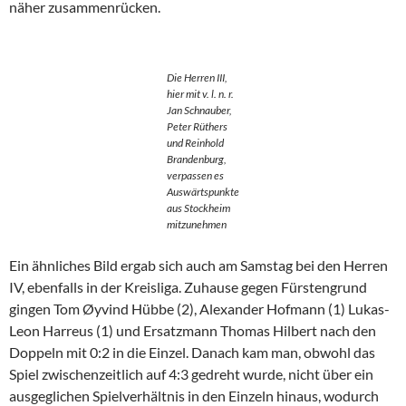
näher zusammenrücken.
Die Herren III,
hier mit v. l. n. r.
Jan Schnauber,
Peter Rüthers
und Reinhold
Brandenburg,
verpassen es
Auswärtspunkte
aus Stockheim
mitzunehmen
Ein ähnliches Bild ergab sich auch am Samstag bei den Herren
IV, ebenfalls in der Kreisliga. Zuhause gegen Fürstengrund
gingen Tom Øyvind Hübbe (2), Alexander Hofmann (1) Lukas-
Leon Harreus (1) und Ersatzmann Thomas Hilbert nach den
Doppeln mit 0:2 in die Einzel. Danach kam man, obwohl das
Spiel zwischenzeitlich auf 4:3 gedreht wurde, nicht über ein
ausgeglichen Spielverhältnis in den Einzeln hinaus, wodurch