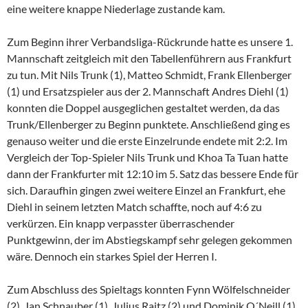
eine weitere knappe Niederlage zustande kam.
Zum Beginn ihrer Verbandsliga-Rückrunde hatte es unsere 1.
Mannschaft zeitgleich mit den Tabellenführern aus Frankfurt
zu tun. Mit Nils Trunk (1), Matteo Schmidt, Frank Ellenberger
(1) und Ersatzspieler aus der 2. Mannschaft Andres Diehl (1)
konnten die Doppel ausgeglichen gestaltet werden, da das
Trunk/Ellenberger zu Beginn punktete. Anschließend ging es
genauso weiter und die erste Einzelrunde endete mit 2:2. Im
Vergleich der Top-Spieler Nils Trunk und Khoa Ta Tuan hatte
dann der Frankfurter mit 12:10 im 5. Satz das bessere Ende für
sich. Daraufhin gingen zwei weitere Einzel an Frankfurt, ehe
Diehl in seinem letzten Match schaffte, noch auf 4:6 zu
verkürzen. Ein knapp verpasster überraschender
Punktgewinn, der im Abstiegskampf sehr gelegen gekommen
wäre. Dennoch ein starkes Spiel der Herren I.
Zum Abschluss des Spieltags konnten Fynn Wölfelschneider
(2), Jan Schnauber (1), Julius Raitz (2) und Dominik O´Neill (1),