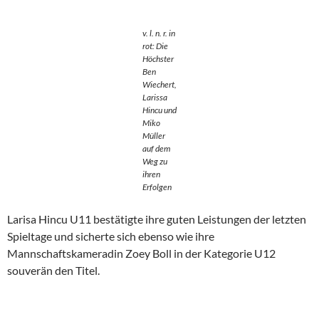
v. l. n. r. in
rot: Die
Höchster
Ben
Wiechert,
Larissa
Hincu und
Miko
Müller
auf dem
Weg zu
ihren
Erfolgen
Larisa Hincu U11 bestätigte ihre guten Leistungen der letzten
Spieltage und sicherte sich ebenso wie ihre
Mannschaftskameradin Zoey Boll in der Kategorie U12
souverän den Titel.