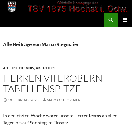
Zum
Inhalt
Suchen
springen
TSV 1875 Höchst
PRIMÄR
MENÜ
Alle Beiträge von Marco Stegmaier
ABT. TISCHTENNIS
,
AKTUELLES
HERREN VII EROBERN
TABELLENSPITZE
13. FEBRUAR 2025
MARCO STEGMAIER
In der letzten Woche waren unsere Herrenteams an allen
Tagen bis auf Sonntag im Einsatz.