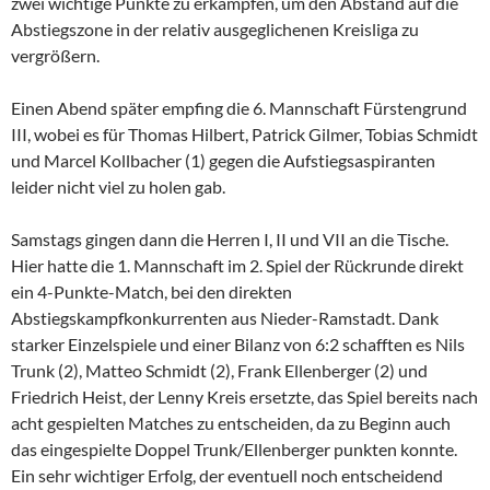
zwei wichtige Punkte zu erkämpfen, um den Abstand auf die
Abstiegszone in der relativ ausgeglichenen Kreisliga zu
vergrößern.
Einen Abend später empfing die 6. Mannschaft Fürstengrund
III, wobei es für Thomas Hilbert, Patrick Gilmer, Tobias Schmidt
und Marcel Kollbacher (1) gegen die Aufstiegsaspiranten
leider nicht viel zu holen gab.
Samstags gingen dann die Herren I, II und VII an die Tische.
Hier hatte die 1. Mannschaft im 2. Spiel der Rückrunde direkt
ein 4-Punkte-Match, bei den direkten
Abstiegskampfkonkurrenten aus Nieder-Ramstadt. Dank
starker Einzelspiele und einer Bilanz von 6:2 schafften es Nils
Trunk (2), Matteo Schmidt (2), Frank Ellenberger (2) und
Friedrich Heist, der Lenny Kreis ersetzte, das Spiel bereits nach
acht gespielten Matches zu entscheiden, da zu Beginn auch
das eingespielte Doppel Trunk/Ellenberger punkten konnte.
Ein sehr wichtiger Erfolg, der eventuell noch entscheidend