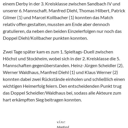
einem Derby in der 3. Kreisklasse zwischen Sandbach IV und
unserer 6. Mannschaft. Manfred Diehl, Thomas Hilbert, Patrick
Gilmer (1) und Marcel Kollbacher (1) konnten das Match
relativ offen gestalten, mussten am Ende aber dennoch
gratulieren, da neben den beiden Einzelerfolgen nur noch das
Doppel Diehl/Kollbacher punkten konnten.
Zwei Tage später kam es zum 1. Spieltags-Duell zwischen
Höchst und Stockheim, wobei sich in der 2. Kreisklasse die 5.
Mannschaften gegenüberstanden. Heinz-Jürgen Scheidler (2),
Werner Waldhaus, Manfred Diehl (1) und Klaus Werner (2)
konnten dabei zwei Rückstände einholen und schließlich einen
wichtigen Heimerfolg feiern. Den entscheidenden Punkt trug
das Doppel Scheidler/Waldhaus bei, sodass alle Akteure zum
hart erkämpften Sieg beitragen konnten.
v.l.n.r:
Manfred