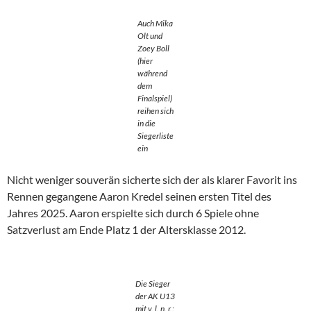
Auch Mika
Olt und
Zoey Boll
(hier
während
dem
Finalspiel)
reihen sich
in die
Siegerliste
ein
Nicht weniger souverän sicherte sich der als klarer Favorit ins
Rennen gegangene Aaron Kredel seinen ersten Titel des
Jahres 2025. Aaron erspielte sich durch 6 Spiele ohne
Satzverlust am Ende Platz 1 der Altersklasse 2012.
Die Sieger
der AK U13
mit v. l. n. r.: