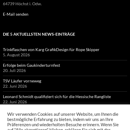
64739 Höchst i. Odw.
E-Mail senden
DIE 5 AKTUELLSTEN NEWS-EINTRÄGE
Trinkflaschen von Karg GrafikDesign für Rope Skipper
5. August 2026
Erfolge beim Gaukinderturnfest
20. Juli 2026
TSV Läufer vorneweg
22. Juni 2026
Leonard Schmidt qualifiziert sich für die Hessische Rangliste
22. Juni 2026
Bronze für Colin Bischof bei Hessischen Meisterschaften
Wir verwenden Cookies auf unserer Website, um Ihnen die
21. Juni 2026
bestmögliche Erfahrung zu bieten, indem wir uns an Ihre
Präferenzen und wiederholten Besuche erinnern. Wenn Sie
auf "Alle akzeptieren" klicken, erklären Sie sich mit der