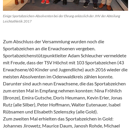
Einige Sportabzeichen-Absolventen bei der Ehrung anlässlich der JHV der Abteilung
Leichtathletik 2017
Zum Abschluss der Versammlung wurden noch die
Sportabzeichen an die Erwachsenen vergeben.
Sportabzeichenstützpunktleiter Adam Schleucher vermeldete
mit Freude, dass der TSV Höchst mit 103 Sportabzeichen (43
Erwachsene/60 Kinder und Jugendliche) auch 2016 wieder die
meisten Absolventen im Odenwaldkreis zählen konnte.
Darunter sind auch neun Erwachsene, die das Sportabzeichen
zum ersten Mal in Empfang nehmen konnten: Nina Fröhlich
(Bronze), Emira Gutsche, Doris Heumann, Kevin Erler, Jonas
Rutz (alle Silber), Peter Hoffmann, Walter Eutenauer, Isabel
Rübsamen und Elisabeth Szelenszky (alle Gold).
Zum zweiten Mal erhielten das Sportabzeichen in Gold:
Johannes Jirowetz, Maurice Daum, Janosh Rohde, Michael