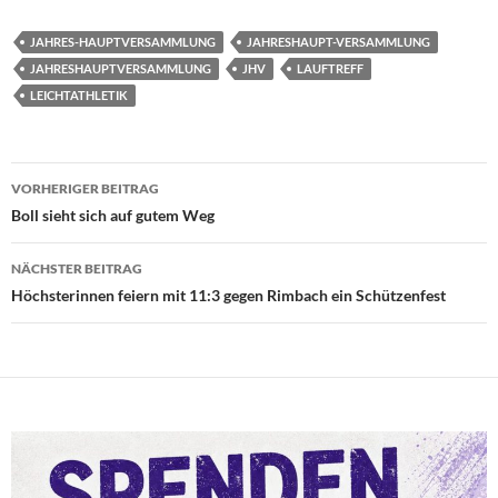
JAHRES-HAUPTVERSAMMLUNG
JAHRESHAUPT-VERSAMMLUNG
JAHRESHAUPTVERSAMMLUNG
JHV
LAUFTREFF
LEICHTATHLETIK
Beitragsnavigation
VORHERIGER BEITRAG
Boll sieht sich auf gutem Weg
NÄCHSTER BEITRAG
Höchsterinnen feiern mit 11:3 gegen Rimbach ein Schützenfest