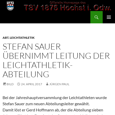
Zum
Inhalt
Suchen
springen
TSV 1875 Höchst
PRIMÄR
MENÜ
ABT. LEICHTATHLETIK
STEFAN SAUER
ÜBERNIMMT LEITUNG DER
LEICHTATHLETIK-
ABTEILUNG
BILD
24. APRIL 2017
JÜRGEN PAUL
Bei der Jahreshauptversammlung der Leichtathleten wurde
Stefan Sauer zum neuen Abteilungsleiter gewählt.
Damit löst er Gerd Hoffmann ab, der die Abteilung sieben