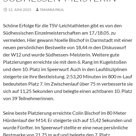
12. JUNI 2025
TAMARA PAUL
Schöne Erfolge für die TSV-Leichtathleten gibt es von den
Südhessischen Einzelmeisterschaften am 17./18.05. zu
vermelden. Hier gewann Noelle Bischof in Darmstadt mit einer
neuen persönlichen Bestweite von 18,44 m den Diskuswurf
der W12 und wurde Südhessen-Meisterin. Weitere gute
Platzierungen erreichte sie mit dem 6. Rang im Kugelstoßen
und dem 10. Platz im Speerwurf. Auch in den Laufdisziplinen
steigerte sie ihre Bestleistung. 2:53,20 Minuten im 800 m-Lauf
bedeuteten Platz 7. Im Zwischenlauf über 75 m verbesserte sie
sich auf 11,25 Sekunden und belegte einen achtbaren 10. Platz
von 39 Teilnehmerinnen.
Seine beste Platzierung erreichte Colin Bischof im 80 Meter
Hürdenlauf der M14. Er steigerte sich auf 15,42 Sekunden und
wurde Fünfter. Im Speerwurf stellte er eine neue persönliche
Bestmarke von 21,75 m auf und belegte den 7. Platz.