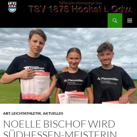
Zum
Inhalt
Suchen
springen
TSV 1875 Höchst
PRIMÄR
MENÜ
ABT. LEICHTATHLETIK
,
AKTUELLES
NOELLE BISCHOF WIRD
SÜDHESSEN-MEISTERIN