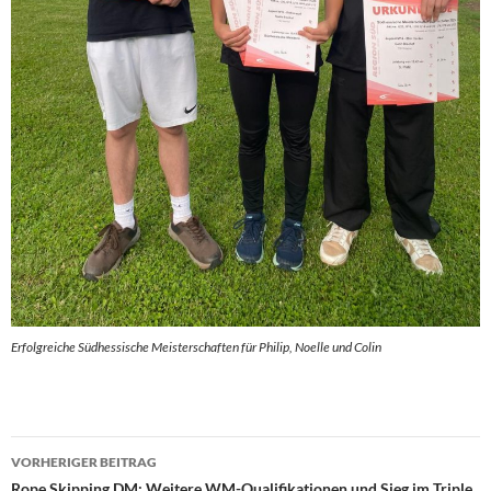
Erfolgreiche Südhessische Meisterschaften für Philip, Noelle und Colin
Beitragsnavigation
VORHERIGER BEITRAG
Rope Skipping DM: Weitere WM-Qualifikationen und Sieg im Triple