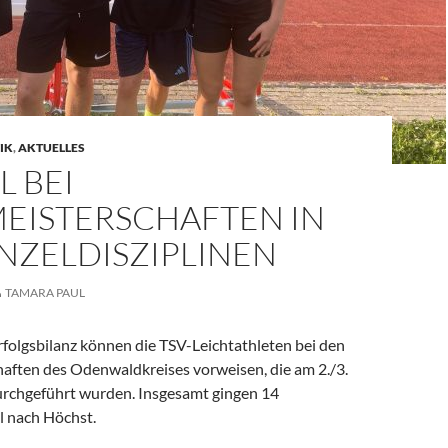
IK
,
AKTUELLES
L BEI
MEISTERSCHAFTEN IN
NZELDISZIPLINEN
TAMARA PAUL
rfolgsbilanz können die TSV-Leichtathleten bei den
haften des Odenwaldkreises vorweisen, die am 2./3.
urchgeführt wurden. Insgesamt gingen 14
l nach Höchst.