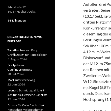
Auf allen drei P
Jahnstraße 12
vertreten. Seine
64739 Höchst i. Odw.
(13,17 Sek), gef
E-Mail senden
dritten Platz im
Konkurrenz in se
diesem Tag der e
DIE 5 AKTUELLSTEN NEWS-
Leistungen wurde
EINTRÄGE
Sek über 100m, 
Trinkflaschen von Karg
4,19 m im Weits
GrafikDesign für Rope Skipper
Diskuswurf und 
5. August 2026
der M12 im 75m
Erfolge beim
das Rennen mit 
Gaukinderturnfest
20. Juli 2026
Zweiter im Weits
TSV Läufer vorneweg
W12. Sie setzte 
22. Juni 2026
m), Kugel (5,87 
Leonard Schmidt qualifiziert
durch. Dazu kam
sich für die Hessische Rangliste
Hochsprung (1,1
22. Juni 2026
Bronze für Colin Bischof bei
Hessischen Meisterschaften