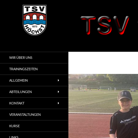
Zum
Inhalt
springen
Suchen
TSV 1875 Höchst
i. Odw.
WIR ÜBER UNS
TRAININGSZEITEN
ALLGEMEIN
ABTEILUNGEN
KONTAKT
VERANSTALTUNGEN
KURSE
LINKS