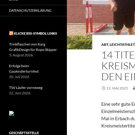
DATENSCHUTZERKLÄRUNG
KLICKE RSS-SYMBOL LINKS
Trinkflaschen von Karg
ABT. LEICHTATHLET
GrafikDesign für Rope Skipper
14 TITE
5. August 2026
KREIS
Erfolge beim
Gaukinderturnfest
DEN EI
20. Juli 2026
TSV Läufer vorneweg
12. MAI 2025
22. Juni 2026
Eine sehr gute E
Einzelmeistersc
Mai in Erbach d
Kreismeistertite
GESCHÄFTSSTELLE