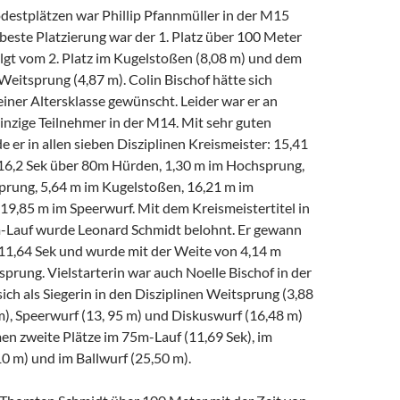
odestplätzen war Phillip Pfannmüller in der M15
 beste Platzierung war der 1. Platz über 100 Meter
olgt vom 2. Platz im Kugelstoßen (8,08 m) und dem
 Weitsprung (4,87 m). Colin Bischof hätte sich
iner Altersklasse gewünscht. Leider war er an
inzige Teilnehmer in der M14. Mit sehr guten
 er in allen sieben Disziplinen Kreismeister: 15,41
16,2 Sek über 80m Hürden, 1,30 m im Hochsprung,
prung, 5,64 m im Kugelstoßen, 16,21 m im
19,85 m im Speerwurf. Mit dem Kreismeistertitel in
-Lauf wurde Leonard Schmidt belohnt. Er gewann
11,64 Sek und wurde mit der Weite von 4,14 m
prung. Vielstarterin war auch Noelle Bischof in der
sich als Siegerin in den Disziplinen Weitsprung (3,88
m), Speerwurf (13, 95 m) und Diskuswurf (16,48 m)
en zweite Plätze im 75m-Lauf (11,69 Sek), im
0 m) und im Ballwurf (25,50 m).