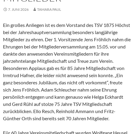
7. JUNI 2026
TAMARA PAUL
Ein großes Anliegen ist es dem Vorstand des TSV 1875 Höchst
bei der Jahreshauptversammlung besonders langjährige
Mitglieder zu ehren. Der 1. Vorsitzende Jens Fröhlich nahm die
Ehrungen bei der Mitgliederversammlung am 15.05. vor und
dankte den anwesenden Vereinsmitgliedern für ihre
jahrzehntelange Mitgliedschaft und Treue zum Verein.
Besonderen Applaus gab es für 85 Jahre Mitgliedschaft von
Irmtrud Hafner, die leider nicht anwesend sein konnte. „Ein
ganz besonderes Jubiläum, das nicht oft vorkommt“, freute
sich Jens Fröhlich. Adam Schleucher nahm seine Ehrung
persönlich entgegen und kann genauso wie Helga Eckhardt
und Gerd Rühl auf stolze 75 Jahre TSV Mitgliedschaft
zurückblicken. Ello Resch, Reinhold Ammann und Fritz-
Günther Orth sind bereits seit 70 Jahren Mitglieder.
Für 60 Jahre Vereinsmitgliedschaft wurden Wolfgang Heusel,