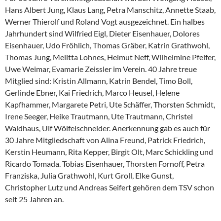
Hans Albert Jung, Klaus Lang, Petra Manschitz, Annette Staab,
Werner Thierolf und Roland Vogt ausgezeichnet. Ein halbes
Jahrhundert sind Wilfried Eigl, Dieter Eisenhauer, Dolores
Eisenhauer, Udo Fröhlich, Thomas Gräber, Katrin Grathwohl,
Thomas Jung, Melitta Lohnes, Helmut Neff, Wilhelmine Pfeifer,
Uwe Weimar, Evamarie Zeissler im Verein. 40 Jahre treue
Mitglied sind: Kristin Allmann, Katrin Bendel, Timo Boll,
Gerlinde Ebner, Kai Friedrich, Marco Heusel, Helene
Kapfhammer, Margarete Petri, Ute Schäffer, Thorsten Schmidt,
Irene Seeger, Heike Trautmann, Ute Trautmann, Christel
Waldhaus, Ulf Wölfelschneider. Anerkennung gab es auch für
30 Jahre Mitgliedschaft von Alina Freund, Patrick Friedrich,
Kerstin Heumann, Rita Kepper, Birgit Olt, Marc Schickling und
Ricardo Tomada. Tobias Eisenhauer, Thorsten Fornoff, Petra
Franziska, Julia Grathwohl, Kurt Groll, Elke Gunst,
Christopher Lutz und Andreas Seifert gehören dem TSV schon
seit 25 Jahren an.