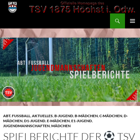
Zum
Inhalt
Suchen
springen
TSV 1875 Höchst
PRIMÄR
MENÜ
ABT. FUSSBALL
,
AKTUELLES
,
B-JUGEND
,
B-MÄDCHEN
,
C-MÄDCHEN
,
D-
MÄDCHEN
,
D1-JUGEND
,
E-MÄDCHEN
,
E1-JUGEND
,
JUGENDMANNSCHAFTEN
,
MÄDCHEN
SPIELBERICHTE DER
TSV