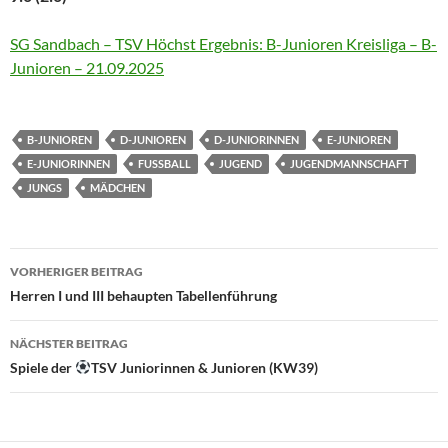
SG Sandbach – TSV Höchst Ergebnis: B-Junioren Kreisliga – B-
Junioren – 21.09.2025
B-JUNIOREN
D-JUNIOREN
D-JUNIORINNEN
E-JUNIOREN
E-JUNIORINNEN
FUSSBALL
JUGEND
JUGENDMANNSCHAFT
JUNGS
MÄDCHEN
Beitragsnavigation
VORHERIGER BEITRAG
Herren I und III behaupten Tabellenführung
NÄCHSTER BEITRAG
Spiele der
TSV Juniorinnen & Junioren (KW39)