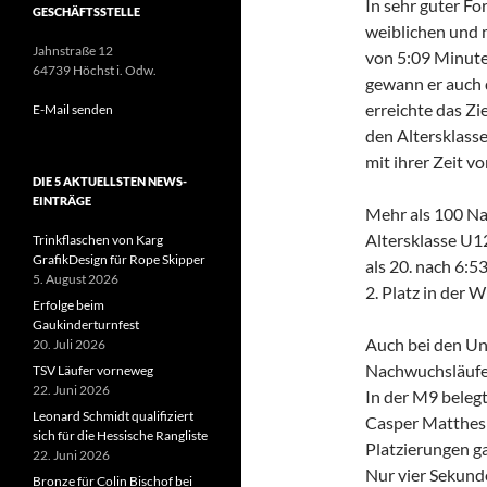
In sehr guter Fo
GESCHÄFTSSTELLE
weiblichen und 
Jahnstraße 12
von 5:09 Minuten
64739 Höchst i. Odw.
gewann er auch 
erreichte das Zi
E-Mail senden
den Altersklass
mit ihrer Zeit v
DIE 5 AKTUELLSTEN NEWS-
EINTRÄGE
Mehr als 100 Na
Altersklasse U12
Trinkflaschen von Karg
GrafikDesign für Rope Skipper
als 20. nach 6:5
5. August 2026
2. Platz in der 
Erfolge beim
Gaukinderturnfest
Auch bei den Un
20. Juli 2026
Nachwuchsläufer 
TSV Läufer vorneweg
22. Juni 2026
In der M9 belegt
Leonard Schmidt qualifiziert
Casper Matthes (
sich für die Hessische Rangliste
Platzierungen ga
22. Juni 2026
Nur vier Sekund
Bronze für Colin Bischof bei