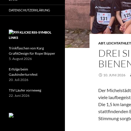
DATENSCHUTZERKLÄRUNG
KLICKE RSS-SYMBOL
LINKS
ABT. LEICHTATHLET
Trinkflaschen von Karg
DREI S
GrafikDesign für Rope Skipper
5. August 2026
BIENE
Erfolge beim
Gaukinderturnfest
10. JUNI 2026
20. Juli 2026
Der Michelstädte
TSV Läufer vorneweg
22. Juni 2026
viele laufbegei
Die 1,5 km lang
stattfindenden B
Stimmung sorgte