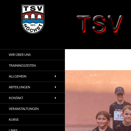
Zum
Inhalt
springen
Suchen
TSV 1875 Höchst
i. Odw.
WIR ÜBER UNS
TRAININGSZEITEN
ALLGEMEIN
ABTEILUNGEN
KONTAKT
VERANSTALTUNGEN
KURSE
LINKS