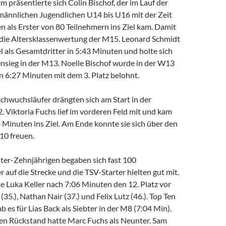
rm präsentierte sich Colin Bischof, der im Lauf der
männlichen Jugendlichen U14 bis U16 mit der Zeit
 als Erster von 80 Teilnehmern ins Ziel kam. Damit
die Altersklassenwertung der M15. Leonard Schmidt
el als Gesamtdritter in 5:43 Minuten und holte sich
ensieg in der M13. Noelle Bischof wurde in der W13
on 6:27 Minuten mit dem 3. Platz belohnt.
chwuchsläufer drängten sich am Start in der
. Viktoria Fuchs lief im vorderen Feld mit und kam
3 Minuten ins Ziel. Am Ende konnte sie sich über den
W10 freuen.
ter-Zehnjährigen begaben sich fast 100
auf die Strecke und die TSV-Starter hielten gut mit.
e Luka Keller nach 7:06 Minuten den 12. Platz vor
35.), Nathan Nair (37.) und Felix Lutz (46.). Top Ten
b es für Lias Back als Siebter in der M8 (7:04 Min).
en Rückstand hatte Marc Fuchs als Neunter. Sam