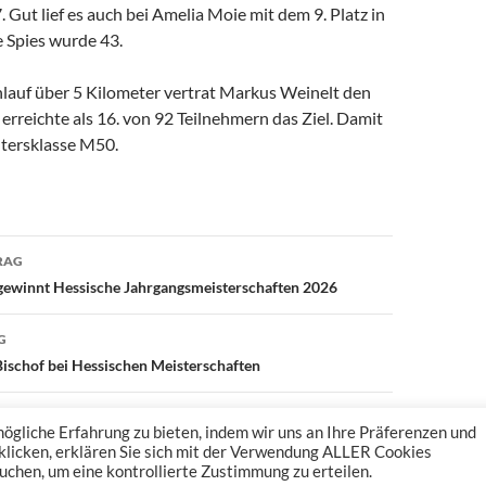
 Gut lief es auch bei Amelia Moie mit dem 9. Platz in
 Spies wurde 43.
auf über 5 Kilometer vertrat Markus Weinelt den
rreichte als 16. von 92 Teilnehmern das Ziel. Damit
ltersklasse M50.
avigation
RAG
gewinnt Hessische Jahrgangsmeisterschaften 2026
G
Bischof bei Hessischen Meisterschaften
gliche Erfahrung zu bieten, indem wir uns an Ihre Präferenzen und
 klicken, erklären Sie sich mit der Verwendung ALLER Cookies
uchen, um eine kontrollierte Zustimmung zu erteilen.