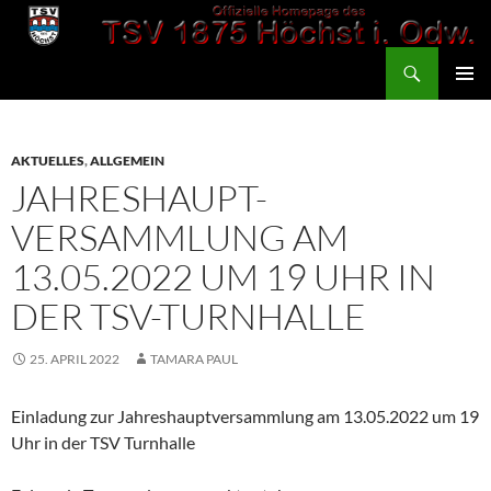
Zum
Inhalt
Suchen
springen
TSV 1875 Höchst
PRIMÄR
MENÜ
AKTUELLES
,
ALLGEMEIN
JAHRESHAUPT-
VERSAMMLUNG AM
13.05.2022 UM 19 UHR IN
DER TSV-TURNHALLE
25. APRIL 2022
TAMARA PAUL
Einladung zur Jahreshauptversammlung am 13.05.2022 um 19
Uhr in der TSV Turnhalle