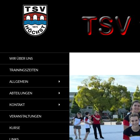
Zum
Inhalt
springen
Suchen
TSV 1875 Höchst
i. Odw.
WIR ÜBER UNS
TRAININGSZEITEN
ALLGEMEIN
ABTEILUNGEN
KONTAKT
VERANSTALTUNGEN
KURSE
LINKS