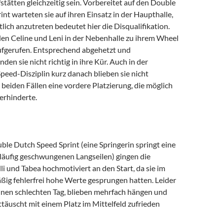
ätten gleichzeitig sein. Vorbereitet auf den Double
nt warteten sie auf ihren Einsatz in der Haupthalle,
lich anzutreten bedeutet hier die Disqualifikation.
n Celine und Leni in der Nebenhalle zu ihrem Wheel
aufgerufen. Entsprechend abgehetzt und
den sie nicht richtig in ihre Kür. Auch in der
eed-Disziplin kurz danach blieben sie nicht
in beiden Fällen eine vordere Platzierung, die möglich
erhinderte.
ble Dutch Speed Sprint (eine Springerin springt eine
läufig geschwungenen Langseilen) gingen die
lli und Tabea hochmotiviert an den Start, da sie im
ßig fehlerfrei hohe Werte gesprungen hatten. Leider
einen schlechten Tag, blieben mehrfach hängen und
täuscht mit einem Platz im Mittelfeld zufrieden