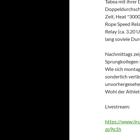
Tabea mit ihrer 
Doppeldurchschl
Zeit, Heat *3000
Rope Speed Rela
Relay (ca. 3.20 
lang soviele Dur
Nachmittags ze
Sprungkollegen R
Wie sich montags
sonderlich verlä
unvorhergesehe
Wohl der Athlete
Livestream:
https://www.ijr
zp9q1h