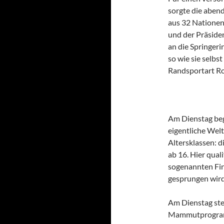
sorgte die abend
aus 32 Nationen
und der Präside
an die Springeri
so wie sie selbs
Randsportart Ro
Am Dienstag beg
eigentliche Welt
Altersklassen: 
ab 16. Hier quali
sogenannten Fi
gesprungen wird
Am Dienstag ste
Mammutprogramm 