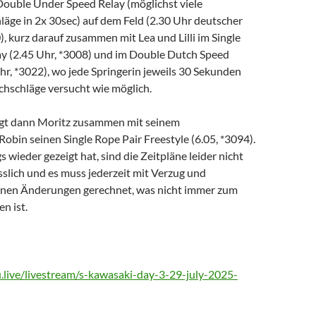
Double Under Speed Relay (möglichst viele
äge in 2x 30sec) auf dem Feld (2.30 Uhr deutscher
), kurz darauf zusammen mit Lea und Lilli im Single
y (2.45 Uhr, *3008) und im Double Dutch Speed
Uhr, *3022), wo jede Springerin jeweils 30 Sekunden
chschläge versucht wie möglich.
igt dann Moritz zusammen mit seinem
obin seinen Single Rope Pair Freestyle (6.05, *3094).
 wieder gezeigt hat, sind die Zeitpläne leider nicht
sslich und es muss jederzeit mit Verzug und
nen Änderungen gerechnet, was nicht immer zum
n ist.
u.live/livestream/s-kawasaki-day-3-29-july-2025-