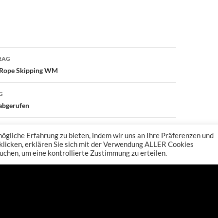
avigation
RAG
er Rope Skipping WM
G
 abgerufen
gliche Erfahrung zu bieten, indem wir uns an Ihre Präferenzen und
 klicken, erklären Sie sich mit der Verwendung ALLER Cookies
uchen, um eine kontrollierte Zustimmung zu erteilen.