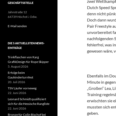
zwei Wettkampfst
GESCHÄFTSSTELLE
Dutch Speed Spri
Jahnstraße 12
denn nicht pünkt
64739 Höchst i. Odw.
Doch dann wurde
Pair Freestyle 
E-Mail senden
unvorbereitet fan
nachfolgenden Sp
DIE 5 AKTUELLSTEN NEWS-
fehlerfrei, was 
EINTRÄGE
gewesen wäre, v
Trinkflaschen von Karg
GrafikDesign für Rope Skipper
5. August 2026
Erfolge beim
Ebenfalls im Dou
Gaukinderturnfest
Minute in gegen
20. Juli 2026
„Großen“ Lea, Li
TSV Läufer vorneweg
22. Juni 2026
Training regelmä
Leonard Schmidt qualifiziert
erwischten sie 
sich für die Hessische Rangliste
mussten sich ent
22. Juni 2026
geben.
Bronze für Colin Bischof bei