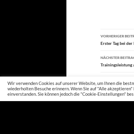
Beitragsn
VORHERIGER BEIT
Erster Tag bei d
NÄCHSTER BEITRA
Trainingsleistung
Wir verwenden Cookies auf unserer Website, um Ihnen die bestmö
wiederholten Besuche erinnern. Wenn Sie auf "Alle akzeptieren"
einverstanden. Sie können jedoch die "Cookie-Einstellungen" bes