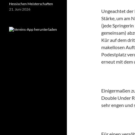
Hessischen Meisterschaften
21. Juni 2026
Ungeachtet der 
Stärke, um am Na
(jede Springerin
gemeinsam) abzul
Kür auf dem drit
makellosen Auft
Podestplatz ver
erneut mit dem 
Einigermaßen zu
Double Under Rel
sehr engen und s
Für einen versö