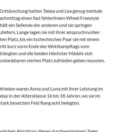
Enttäuschung hatten Tabea und Lea genug mentale
chmittag einen fast fehlerfreien Wheel Freestyle
 hält ein Seilende der anderen und sie springen
iefern. Lange lagen sie mit ihrer anspruchsvollen
ten Platz, bis ein tschechisches Paar sie mit einem
ritt kurz vorm Ende des Wettkampftags vom
drängten und die beiden Höchster Mädels sich
undankbaren vierten Platz zufrieden geben mussten.
frieden waren Anna und Luna mit ihrer Leistung im
ay in der Altersklasse 16 bis 18 Jahren, wo sie im
tark besetzten Feld Rang acht belegten.
hnlichen Abschluss dieses durchwachsenen Tages