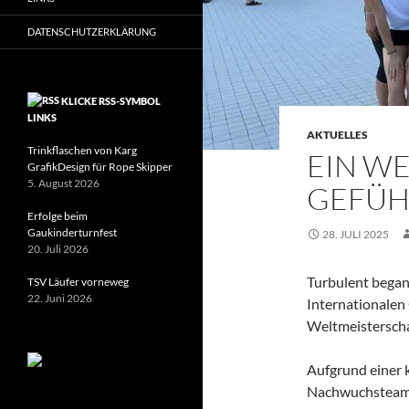
DATENSCHUTZERKLÄRUNG
KLICKE RSS-SYMBOL
LINKS
AKTUELLES
Trinkflaschen von Karg
EIN W
GrafikDesign für Rope Skipper
5. August 2026
GEFÜH
Erfolge beim
Gaukinderturnfest
28. JULI 2025
20. Juli 2026
Turbulent began
TSV Läufer vorneweg
22. Juni 2026
Internationale
Weltmeisterscha
Aufgrund einer 
Nachwuchsteam (