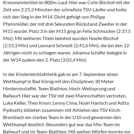
Kreismeistertitel im 800m-Lauf. Hier war Colin Bischof mit der
Zeit von 2:25,3 Minuten der schnellste TSV-Läufer und holte
sich den Sieg in der M14. Dicht gefolgt von Philipp
Pfannmüller, der mit drei Sekunden Rückstand Zweiter in der
M15 wurde. Platz 3 in der M15 ging an Felix Schmucker (2:37,5
Min). Mit weiteren Titeln belohnt wurden Noelle Bischof
(2:53,3 Min) und Leonard Schmidt (2:41,6 Min), die bei den 12-
Jährigen nicht zu schlagen waren. Johanna Schäfer belegte in
der W14 zudem den 2. Platz (3:02,4 Min).
In der Kinderleichtathletik gab es am 7. September einen
Wettkampf in Bad König mit den Disziplinen 30 Meter
Hindernisstaffel, Team Biathlon, Hoch-Weitsprung und
Ballwurf. Hier war der TSV mit zwei Mannschaften vertreten.
Luka Keller, Theo Knorr, Lenny Cima, Noah Hanisch und Adita
Pydisetty bildeten zusammen mit Athleten des TSV Kirch-
Brombach ein starkes Team in der U10 und gewannen den
Wettkampf deutlich. Besonders gut war das Mix-Team im
Ballwurf und im Team-Biathlon. Mit weiten Würfen konnte vor