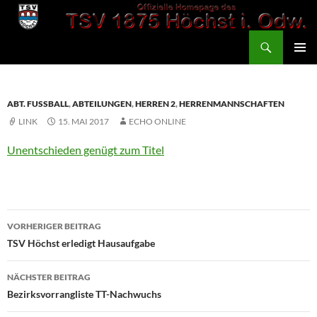
Zum
Inhalt
Suchen
springen
TSV 1875 Höchst
PRIMÄR
MENÜ
ABT. FUSSBALL
,
ABTEILUNGEN
,
HERREN 2
,
HERRENMANNSCHAFTEN
LINK
15. MAI 2017
ECHO ONLINE
Unentschieden genügt zum Titel
Beitragsnavigation
VORHERIGER BEITRAG
TSV Höchst erledigt Hausaufgabe
NÄCHSTER BEITRAG
Bezirksvorrangliste TT-Nachwuchs