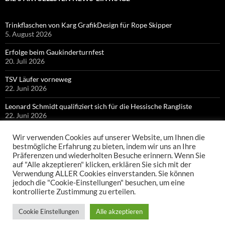
Trinkflaschen von Karg GrafikDesign für Rope Skipper
5. August 2026
Erfolge beim Gaukinderturnfest
20. Juli 2026
TSV Läufer vorneweg
22. Juni 2026
Leonard Schmidt qualifiziert sich für die Hessische Rangliste
22. Juni 2026
Bronze für Colin Bischof bei Hessischen Meisterschaften
Wir verwenden Cookies auf unserer Website, um Ihnen die
21. Juni 2026
bestmögliche Erfahrung zu bieten, indem wir uns an Ihre
Präferenzen und wiederholten Besuche erinnern. Wenn Sie
auf "Alle akzeptieren" klicken, erklären Sie sich mit der
Verwendung ALLER Cookies einverstanden. Sie können
jedoch die "Cookie-Einstellungen" besuchen, um eine
kontrollierte Zustimmung zu erteilen.
Cookie Einstellungen
Alle akzeptieren
Datenschutzerklärung
Mit Stolz präsentiert von WordPress