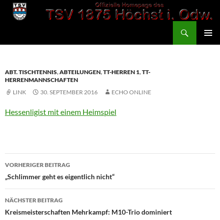
Zum
Inhalt
Suchen
springen
TSV 1875 Höchst
PRIMÄR
MENÜ
ABT. TISCHTENNIS
,
ABTEILUNGEN
,
TT-HERREN 1
,
TT-
HERRENMANNSCHAFTEN
LINK
30. SEPTEMBER 2016
ECHO ONLINE
Hessenligist mit einem Heimspiel
Beitragsnavigation
VORHERIGER BEITRAG
„Schlimmer geht es eigentlich nicht“
NÄCHSTER BEITRAG
Kreismeisterschaften Mehrkampf: M10-Trio dominiert