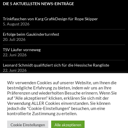
DIE 5 AKTUELLSTEN NEWS-EINTRÄGE
Trinkflaschen von Karg GrafikDesign für Rope Skipper
5. August 2026
Erfolge beim Gaukinderturnfest
20. Juli 2026
TSV Läufer vorneweg
22. Juni 2026
Leonard Schmidt qualifiziert sich für die Hessische Rangliste
22. Juni 2026
Bronze für Colin Bischof bei Hessischen Meisterschaften
Wir verwenden Cookies auf unserer Website, um Ihnen die
21. Juni 2026
bestmögliche Erfahrung zu bieten, indem wir uns an Ihre
Präferenzen und wiederholten Besuche erinnern. Wenn Sie
auf "Alle akzeptieren" klicken, erklären Sie sich mit der
Verwendung ALLER Cookies einverstanden. Sie können
jedoch die "Cookie-Einstellungen" besuchen, um eine
kontrollierte Zustimmung zu erteilen.
Cookie Einstellungen
Alle akzeptieren