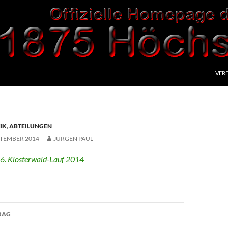
VERE
IK
,
ABTEILUNGEN
PTEMBER 2014
JÜRGEN PAUL
6. Klosterwald-Lauf 2014
avigation
RAG