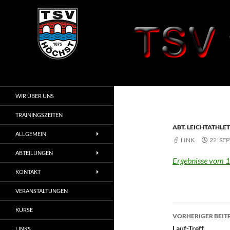
Zum
Inhalt
springen
Suchen
TSV 1875 Höchst
i. Odw.
WIR ÜBER UNS
TRAININGSZEITEN
ABT. LEICHTATHLET
ALLGEMEIN
LINK
22. SE
ABTEILUNGEN
Ergebnisse vom 1
KONTAKT
VERANSTALTUNGEN
Beitragsn
KURSE
VORHERIGER BEIT
Lauf-Treff
LINKS