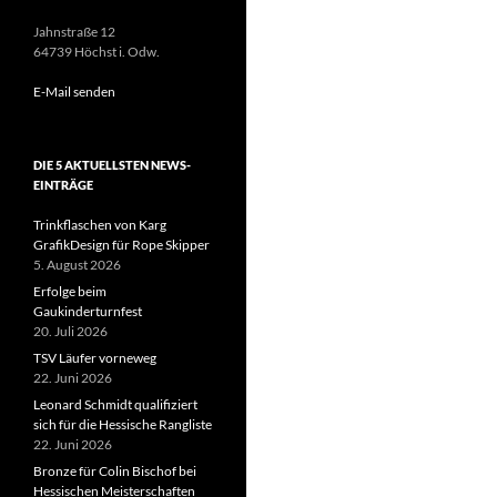
Jahnstraße 12
64739 Höchst i. Odw.
E-Mail senden
DIE 5 AKTUELLSTEN NEWS-
EINTRÄGE
Trinkflaschen von Karg
GrafikDesign für Rope Skipper
5. August 2026
Erfolge beim
Gaukinderturnfest
20. Juli 2026
TSV Läufer vorneweg
22. Juni 2026
Leonard Schmidt qualifiziert
sich für die Hessische Rangliste
22. Juni 2026
Bronze für Colin Bischof bei
Hessischen Meisterschaften