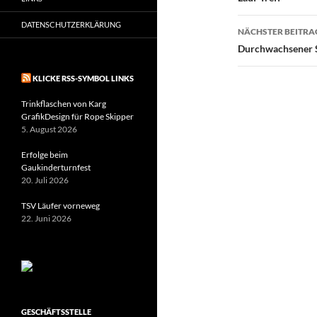
DATENSCHUTZERKLÄRUNG
NÄCHSTER BEITRA
Durchwachsener S
KLICKE RSS-SYMBOL LINKS
Trinkflaschen von Karg
GrafikDesign für Rope Skipper
5. August 2026
Erfolge beim
Gaukinderturnfest
20. Juli 2026
TSV Läufer vorneweg
22. Juni 2026
GESCHÄFTSSTELLE