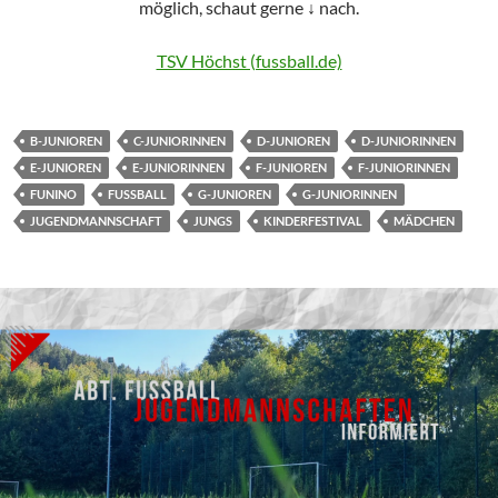
möglich, schaut gerne
↓
nach.
TSV Höchst (fussball.de)
B-JUNIOREN
C-JUNIORINNEN
D-JUNIOREN
D-JUNIORINNEN
E-JUNIOREN
E-JUNIORINNEN
F-JUNIOREN
F-JUNIORINNEN
FUNINO
FUSSBALL
G-JUNIOREN
G-JUNIORINNEN
JUGENDMANNSCHAFT
JUNGS
KINDERFESTIVAL
MÄDCHEN