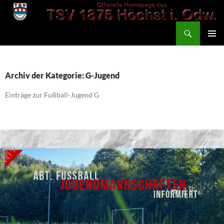
Zum
Inhalt
Suchen
springen
TSV 1875 Höchst
PRIMÄR
MENÜ
Archiv der Kategorie: G-Jugend
Einträge zur Fußball-Jugend G