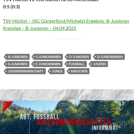
0:5 (0:3)
TSV Höchst – JSG Günterfürst/Michelst Ergebnis: B-Junioren
Kreisliga – B-Junioren – 04.09.2025
B-JUNIOREN
C-JUNIORINNEN
D-JUNIOREN
D-JUNIORINNEN
E-JUNIOREN
E-JUNIORINNEN
FUSSBALL
JUGEND
JUGENDMANNSCHAFT
JUNGS
MÄDCHEN