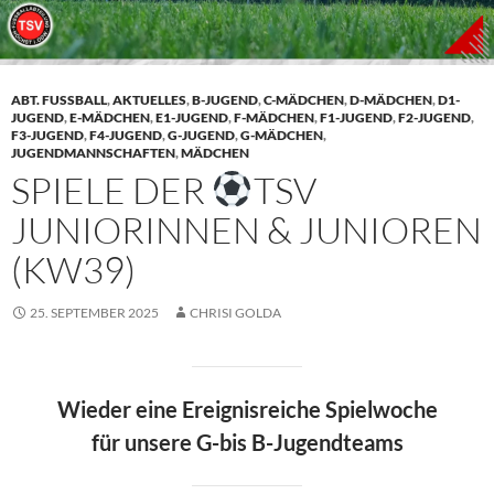
ABT. FUSSBALL
,
AKTUELLES
,
B-JUGEND
,
C-MÄDCHEN
,
D-MÄDCHEN
,
D1-
JUGEND
,
E-MÄDCHEN
,
E1-JUGEND
,
F-MÄDCHEN
,
F1-JUGEND
,
F2-JUGEND
,
F3-JUGEND
,
F4-JUGEND
,
G-JUGEND
,
G-MÄDCHEN
,
JUGENDMANNSCHAFTEN
,
MÄDCHEN
SPIELE DER
TSV
JUNIORINNEN & JUNIOREN
(KW39)
25. SEPTEMBER 2025
CHRISI GOLDA
Wieder eine Ereignisreiche Spielwoche
für unsere G-bis B-Jugendteams