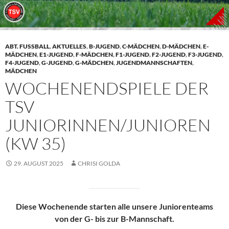
ABT. FUSSBALL
,
AKTUELLES
,
B-JUGEND
,
C-MÄDCHEN
,
D-MÄDCHEN
,
E-
MÄDCHEN
,
E1-JUGEND
,
F-MÄDCHEN
,
F1-JUGEND
,
F2-JUGEND
,
F3-JUGEND
,
F4-JUGEND
,
G-JUGEND
,
G-MÄDCHEN
,
JUGENDMANNSCHAFTEN
,
MÄDCHEN
WOCHENENDSPIELE DER
TSV
JUNIORINNEN/JUNIOREN
(KW 35)
29. AUGUST 2025
CHRISI GOLDA
Diese Wochenende starten alle unsere Juniorenteams
von der G- bis zur B-Mannschaft.