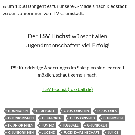
& um 11:30 Uhr geht es für unsere C-Mädels nach Riedstadt
zu den Juniorinnen vom TV Crumstadt.
Der
TSV Höchst
wünscht allen
Jugendmannschaften viel Erfolg!
PS:
Kurzfristige Änderungen im Spielplan sind jederzeit
möglich, schaut gerne
↓
nach.
TSV Höchst (fussball.de)
B-JUNIOREN
C-JUNIOREN
C-JUNIORINNEN
D-JUNIOREN
D-JUNIORINNEN
E-JUNIOREN
E-JUNIORINNEN
F-JUNIOREN
F-JUNIORINNEN
FUNINO
FUSSBALL
G-JUNIOREN
G-JUNIORINNEN
JUGEND
JUGENDMANNSCHAFT
JUNGS