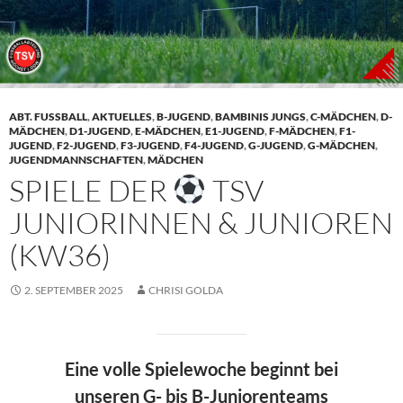
ABT. FUSSBALL
,
AKTUELLES
,
B-JUGEND
,
BAMBINIS JUNGS
,
C-MÄDCHEN
,
D-
MÄDCHEN
,
D1-JUGEND
,
E-MÄDCHEN
,
E1-JUGEND
,
F-MÄDCHEN
,
F1-
JUGEND
,
F2-JUGEND
,
F3-JUGEND
,
F4-JUGEND
,
G-JUGEND
,
G-MÄDCHEN
,
JUGENDMANNSCHAFTEN
,
MÄDCHEN
SPIELE DER
TSV
JUNIORINNEN & JUNIOREN
(KW36)
2. SEPTEMBER 2025
CHRISI GOLDA
Eine volle Spielewoche beginnt bei
unseren G- bis B-Juniorenteams