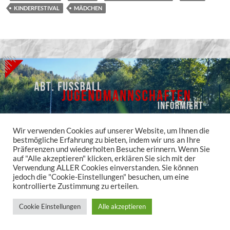
KINDERFESTIVAL
MÄDCHEN
Wir verwenden Cookies auf unserer Website, um Ihnen die
bestmögliche Erfahrung zu bieten, indem wir uns an Ihre
Präferenzen und wiederholten Besuche erinnern. Wenn Sie
auf "Alle akzeptieren" klicken, erklären Sie sich mit der
Verwendung ALLER Cookies einverstanden. Sie können
jedoch die "Cookie-Einstellungen" besuchen, um eine
ABT. FUSSBALL
,
ABTEILUNGEN
,
AKTUELLES
,
B-MÄDCHEN
,
BAMBINIS
kontrollierte Zustimmung zu erteilen.
JUNGS
,
C-JUGEND
,
C-MÄDCHEN
,
E-MÄDCHEN
,
E1-JUGEND
,
F-MÄDCHEN
,
F1-JUGEND
,
G-JUGEND
,
JUGENDMANNSCHAFTEN
,
MÄDCHEN
Cookie Einstellungen
Alle akzeptieren
JUGENDSPIELE AM