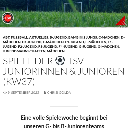
ABT. FUSSBALL
,
AKTUELLES
,
B-JUGEND
,
BAMBINIS JUNGS
,
C-MÄDCHEN
,
D-
MÄDCHEN
,
D1-JUGEND
,
E-MÄDCHEN
,
E1-JUGEND
,
F-MÄDCHEN
,
F1-
JUGEND
,
F2-JUGEND
,
F3-JUGEND
,
F4-JUGEND
,
G-JUGEND
,
G-MÄDCHEN
,
JUGENDMANNSCHAFTEN
,
MÄDCHEN
SPIELE DER
TSV
JUNIORINNEN & JUNIOREN
(KW37)
9. SEPTEMBER 2025
CHRISI GOLDA
Eine volle Spielewoche beginnt bei
unseren G- bis B-Juniorenteams