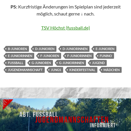
PS:
Kurzfristige Änderungen im Spielplan sind jederzeit
möglich, schaut gerne
↓
nach.
TSV Höchst (fussball.de)
B-JUNIOREN
D-JUNIOREN
D-JUNIORINNEN
E-JUNIOREN
E-JUNIORINNEN
F-JUNIOREN
F-JUNIORINNEN
FUNINO
FUSSBALL
G-JUNIOREN
G-JUNIORINNEN
JUGEND
JUGENDMANNSCHAFT
JUNGS
KINDERFESTIVAL
MÄDCHEN