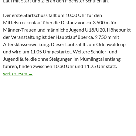
Lauf mit Start und Ziel an den Höchster Schulen an.
Der erste Startschuss fällt um 10.00 Uhr für den
Mittelstreckenlauf über die Distanz von ca. 3.500 m für
Männer/Frauen und männliche Jugend U18/U20. Höhepunkt
der Veranstaltung ist der Hauptlauf über ca. 9.750 m mit
Altersklassenwertung. Dieser Lauf zählt zum Odenwaldcup
und wird um 11.05 Uhr gestartet. Weitere Schüler- und
Jugendläufe, die ohne Steigungen im Mümlingtal entlang
führen, finden zwischen 10.30 Uhr und 11.25 Uhr statt.
18. Klosterwald-Lauf am 25. September in Höchst
weiterlesen
→