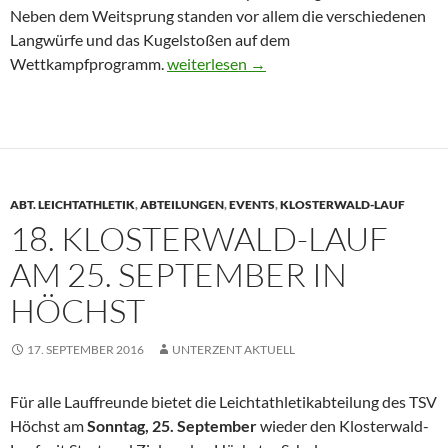
Neben dem Weitsprung standen vor allem die verschiedenen
Langwürfe und das Kugelstoßen auf dem
Weitere Erfolge bei Kreiseinzelmeistersc
Wettkampfprogramm.
weiterlesen
→
ABT. LEICHTATHLETIK
,
ABTEILUNGEN
,
EVENTS
,
KLOSTERWALD-LAUF
18. KLOSTERWALD-LAUF
AM 25. SEPTEMBER IN
HÖCHST
17. SEPTEMBER 2016
UNTERZENT AKTUELL
Für alle Lauffreunde bietet die Leichtathletikabteilung des TSV
Höchst am
Sonntag, 25. September
wieder den Klosterwald-