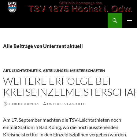
Zum
Inhalt
Suchen
springen
TSV 1875 Höchst
PRIMÄR
MENÜ
Alle Beiträge von Unterzent aktuell
ABT. LEICHTATHLETIK
,
ABTEILUNGEN
,
MEISTERSCHAFTEN
WEITERE ERFOLGE BEI
KREISEINZELMEISTERSCHA
7. OKTOBER 2016
UNTERZENT AKTUELL
Am 17. September machten die TSV-Leichtathleten noch
einmal Station in Bad König, wo die noch ausstehenden
Kreismeistertitel in den Einzeldisziplinen vergeben wurden.