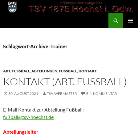
Zum
Inhalt
Suchen
springen
TSV 1875 Höchst
PRIMÄR
MENÜ
Schlagwort-Archive: Trainer
ABT. FUSSBALL
,
ABTEILUNGEN
,
FUSSBALL
,
KONTAKT
KONTAKT (ABT. FUSSBALL)
30. AUGUST 2021
TSV-WEBMASTER
EIN KOMMENTAR
E-Mail Kontakt zur Abteilung Fußball:
fußball@tsv-hoechst.de
Abteilungsleiter