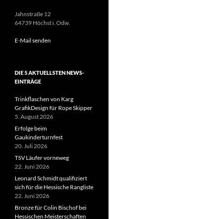
Jahnstraße 12
64739 Höchst i. Odw.
E-Mail senden
DIE 5 AKTUELLSTEN NEWS-
EINTRÄGE
Trinkflaschen von Karg
GrafikDesign für Rope Skipper
5. August 2026
Erfolge beim
Gaukinderturnfest
20. Juli 2026
TSV Läufer vorneweg
22. Juni 2026
Leonard Schmidt qualifiziert
sich für die Hessische Rangliste
22. Juni 2026
Bronze für Colin Bischof bei
Hessischen Meisterschaften