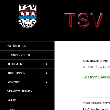
Zum
Inhalt
springen
Suchen
TSV 1875 Höchst
i. Odw.
WIR ÜBER UNS
TRAININGSZEITEN
ABT. TISCHTENNIS
,
ALLGEMEIN
LINK
6. NO
ABTEILUNGEN
SV Ober-Kainsba
KONTAKT
VERANSTALTUNGEN
Beitragsn
KURSE
VORHERIGER BEIT
TSV Höchst greift
LINKS