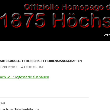
VERE
ABTEILUNGEN
,
TT-HERREN 1
,
TT-HERRENMANNSCHAFTEN
VEMBER 2015
ECHO ONLINE
ch will Siegesserie ausbauen
avigation
RAG
 nach der Tabellenführung