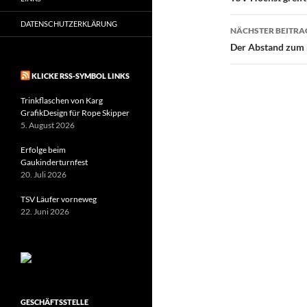
DATENSCHUTZERKLÄRUNG
NÄCHSTER BEITRA
Der Abstand zum 
KLICKE RSS-SYMBOL LINKS
Trinkflaschen von Karg
GrafikDesign für Rope Skipper
5. August 2026
Erfolge beim
Gaukinderturnfest
20. Juli 2026
TSV Läufer vorneweg
22. Juni 2026
GESCHÄFTSSTELLE