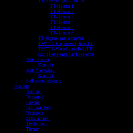
TT-Herrenmannschaften
TT-Herren 1
TT-Herren 2
TT-Herren 3
TT-Herren 4
TT-Herren 5
TT-Herren 6
TT-Jugendmannschaften
TSV TT-Ergbnisse (click-TT)
TSV TT-Vorschau (click-TT)
Ext. Homepage auf Facebook
Abt. Turnen
Kontakt
Abt. Volleyball
Kontakt
Selbstverteidigung
Kontakt
Anfahrt
Vorstand
Fußball
Leichtathletik
Radsport
Schwimmen
Tischtennis
Turnen