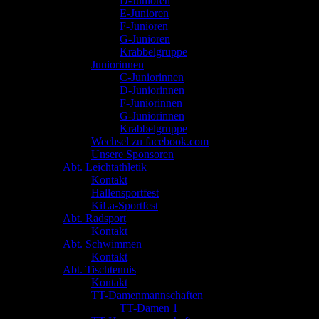
D-Junioren
E-Junioren
F-Junioren
G-Junioren
Krabbelgruppe
Juniorinnen
C-Juniorinnen
D-Juniorinnen
F-Juniorinnen
G-Juniorinnen
Krabbelgruppe
Wechsel zu facebook.com
Unsere Sponsoren
Abt. Leichtathletik
Kontakt
Hallensportfest
KiLa-Sportfest
Abt. Radsport
Kontakt
Abt. Schwimmen
Kontakt
Abt. Tischtennis
Kontakt
TT-Damenmannschaften
TT-Damen 1