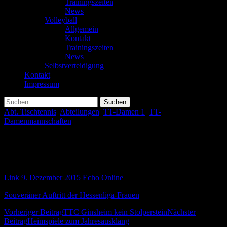
Trainingszeiten
News
Volleyball
Allgemein
Kontakt
Trainingszeiten
News
Selbstverteidigung
Kontakt
Impressum
Suchen
nach:
Abt. Tischtennis
,
Abteilungen
,
TT-Damen 1
,
TT-
Damenmannschaften
Souveräner Auftritt der Hessenliga-
Frauen
Link
9. Dezember 2015
Echo Online
Souveräner Auftritt der Hessenliga-Frauen
Beitragsnavigation
Vorheriger Beitrag
TTC Ginsheim kein Stolperstein
Nächster
Beitrag
Heimspiele zum Jahresausklang