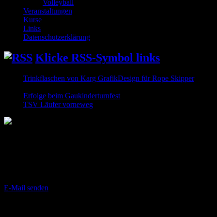
Volleyball
Veranstaltungen
Kurse
Links
Datenschutzerklärung
Klicke RSS-Symbol links
Trinkflaschen von Karg GrafikDesign für Rope Skipper
5.
August 2026
Erfolge beim Gaukinderturnfest
20. Juli 2026
TSV Läufer vorneweg
22. Juni 2026
Geschäftsstelle
Jahnstraße 12
64739 Höchst i. Odw.
E-Mail senden
Die 5 aktuellsten News-Einträge