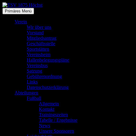
Zum
Inhalt
Suchen
Primäres Menü
springen
TSV 1875 Höchst
Verein
Wir über uns
Vorstand
Mitgliedsantrag
Geschäftsstelle
Sportstätten
Vereinsheim
Hallenbelegungspläne
Vereinsbus
Satzung
Gebührenordnung
Links
Datenschutzerklärung
Abteilungen
Fußball
Allgemein
Kontakt
Trainingszeiten
Tabelle / Ergebnisse
News
Unsere Sponsoren