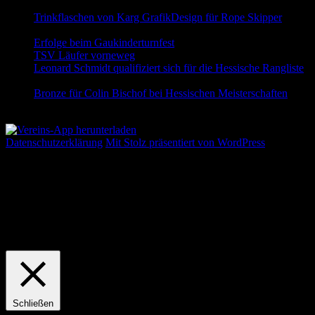
Trinkflaschen von Karg GrafikDesign für Rope Skipper
5.
August 2026
Erfolge beim Gaukinderturnfest
20. Juli 2026
TSV Läufer vorneweg
22. Juni 2026
Leonard Schmidt qualifiziert sich für die Hessische Rangliste
22. Juni 2026
Bronze für Colin Bischof bei Hessischen Meisterschaften
21.
Juni 2026
Datenschutzerklärung
Mit Stolz präsentiert von WordPress
Wir verwenden Cookies auf unserer Website, um Ihnen die
bestmögliche Erfahrung zu bieten, indem wir uns an Ihre
Präferenzen und wiederholten Besuche erinnern. Wenn Sie auf
"Alle akzeptieren" klicken, erklären Sie sich mit der Verwendung
ALLER Cookies einverstanden. Sie können jedoch die "Cookie-
Einstellungen" besuchen, um eine kontrollierte Zustimmung zu
erteilen.
Cookie Einstellungen
Alle akzeptieren
Schließen