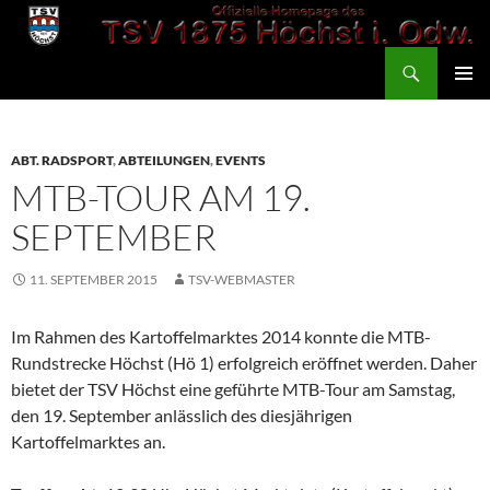
Zum
Inhalt
Suchen
springen
TSV 1875 Höchst
PRIMÄR
MENÜ
ABT. RADSPORT
,
ABTEILUNGEN
,
EVENTS
MTB-TOUR AM 19.
SEPTEMBER
11. SEPTEMBER 2015
TSV-WEBMASTER
Im Rahmen des Kartoffelmarktes 2014 konnte die MTB-
Rundstrecke Höchst (Hö 1) erfolgreich eröffnet werden. Daher
bietet der TSV Höchst eine geführte MTB-Tour am Samstag,
den 19. September anlässlich des diesjährigen
Kartoffelmarktes an.