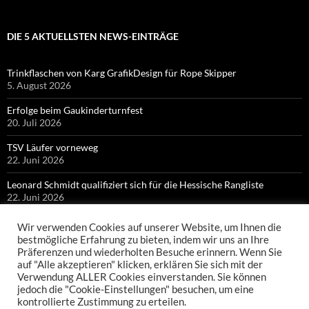
DIE 5 AKTUELLSTEN NEWS-EINTRÄGE
Trinkflaschen von Karg GrafikDesign für Rope Skipper
5. August 2026
Erfolge beim Gaukinderturnfest
20. Juli 2026
TSV Läufer vorneweg
22. Juni 2026
Leonard Schmidt qualifiziert sich für die Hessische Rangliste
22. Juni 2026
Bronze für Colin Bischof bei Hessischen Meisterschaften
Wir verwenden Cookies auf unserer Website, um Ihnen die
21. Juni 2026
bestmögliche Erfahrung zu bieten, indem wir uns an Ihre
Präferenzen und wiederholten Besuche erinnern. Wenn Sie
auf "Alle akzeptieren" klicken, erklären Sie sich mit der
Verwendung ALLER Cookies einverstanden. Sie können
jedoch die "Cookie-Einstellungen" besuchen, um eine
kontrollierte Zustimmung zu erteilen.