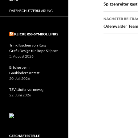
Spitzenreiter gast
DATENSCHUTZERKLÄRUNG
NÄCHSTER BEITRA
Odenwälder Teams
KLICKE RSS-SYMBOL LINKS
Trinkflaschen von Karg
GrafikDesign für Rope Skipper
5. August 2026
Erfolge beim
Gaukinderturnfest
20. Juli 2026
TSV Läufer vorneweg
22. Juni 2026
GESCHÄFTSSTELLE