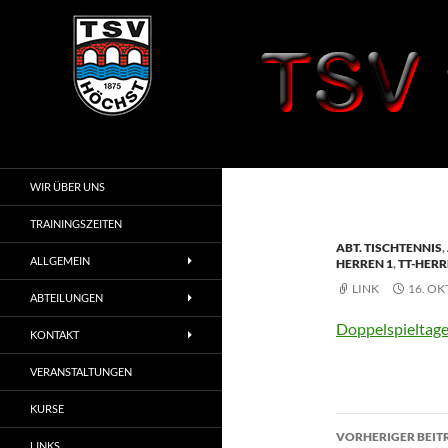
Zum
Inhalt
springen
Suchen
TSV 1875 Höchst
i. Odw.
WIR ÜBER UNS
TRAININGSZEITEN
ABT. TISCHTENNIS
,
ALLGEMEIN
HERREN 1
,
TT-HERR
LINK
16. OK
ABTEILUNGEN
Doppelspieltage
KONTAKT
VERANSTALTUNGEN
KURSE
Beitragsn
VORHERIGER BEIT
LINKS