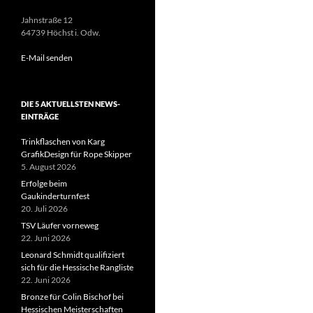
Jahnstraße 12
64739 Höchst i. Odw.
E-Mail senden
DIE 5 AKTUELLSTEN NEWS-
EINTRÄGE
Trinkflaschen von Karg
GrafikDesign für Rope Skipper
5. August 2026
Erfolge beim
Gaukinderturnfest
20. Juli 2026
TSV Läufer vorneweg
22. Juni 2026
Leonard Schmidt qualifiziert
sich für die Hessische Rangliste
22. Juni 2026
Bronze für Colin Bischof bei
Hessischen Meisterschaften