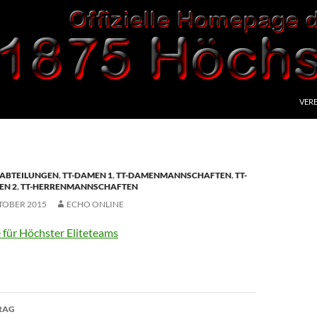
VERE
ABTEILUNGEN
,
TT-DAMEN 1
,
TT-DAMENMANNSCHAFTEN
,
TT-
EN 2
,
TT-HERRENMANNSCHAFTEN
TOBER 2015
ECHO ONLINE
 für Höchster Eliteteams
avigation
RAG